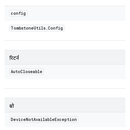
config
Tombstone
Utils
.
Config
रिटर्न
Auto
Closeable
थ्रो
Device
Not
Available
Exception