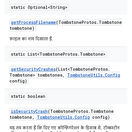
static Optional<String>
get
Process
Filename
(Tombstone
Protos
.
Tombstone
tombstone)
फ़ाइल का नाम दिखाता है.
static List<Tombstone
Protos
.
Tombstone>
get
Security
Crashes
(List<Tombstone
Protos
.
Tombstone> tombstones
,
Tombstone
Utils
.
Config
config)
static boolean
is
Security
Crash
(Tombstone
Protos
.
Tombstone
tombstone
,
Tombstone
Utils
.
Config
config)
यह तय करता है कि दिए गए कॉन्फ़िगरेशन के हिसाब से, टॉम्बस्टोन