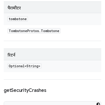
पैरामीटर
tombstone
Tombstone
Protos
.
Tombstone
रिटर्न
Optional<String>
get
Security
Crashes