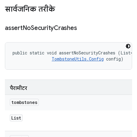
सार्वजनिक तरीके
assert
No
Security
Crashes
public static void assertNoSecurityCrashes (List<T
TombstoneUtils.Config
 config)
पैरामीटर
tombstones
List