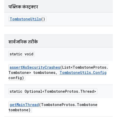
पब्लिक कंस्ट्रक्टर
Tombstone
Utils
()
सार्वजनिक तरीके
static void
assert
No
Security
Crashes
(List<Tombstone
Protos
.
Tombstone> tombstones
,
Tombstone
Utils
.
Config
config)
static Optional<Tombstone
Protos
.
Thread>
get
Main
Thread
(Tombstone
Protos
.
Tombstone
tombstone)