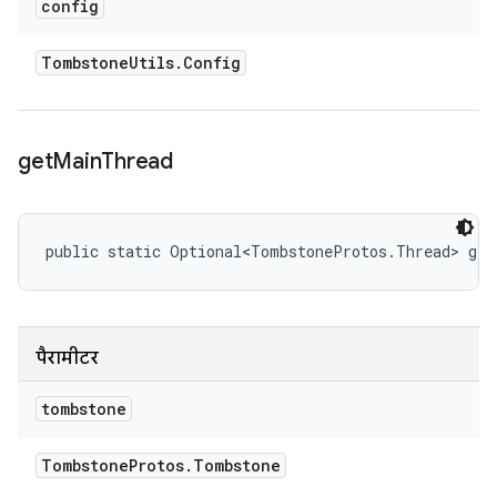
config
Tombstone
Utils
.
Config
get
Main
Thread
public static Optional<TombstoneProtos.Thread> ge
पैरामीटर
tombstone
Tombstone
Protos
.
Tombstone