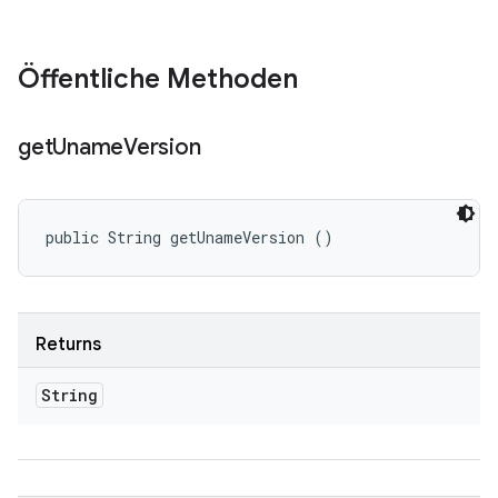
Öffentliche Methoden
get
Uname
Version
public String getUnameVersion ()
Returns
String