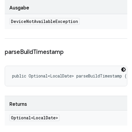
Ausgabe
Device
Not
Available
Exception
parse
Build
Timestamp
public Optional<LocalDate> parseBuildTimestamp ()
Returns
Optional<Local
Date>