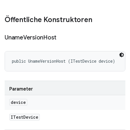
Öffentliche Konstruktoren
Uname
Version
Host
public UnameVersionHost (ITestDevice device)
Parameter
device
ITest
Device