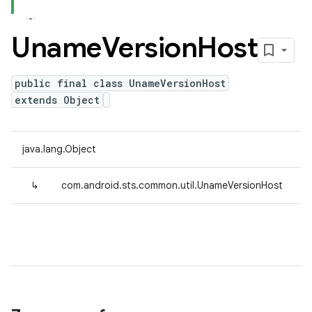
Uname
Version
Host
public final class UnameVersionHost
extends Object
java.lang.Object
↳
com.android.sts.common.util.UnameVersionHost