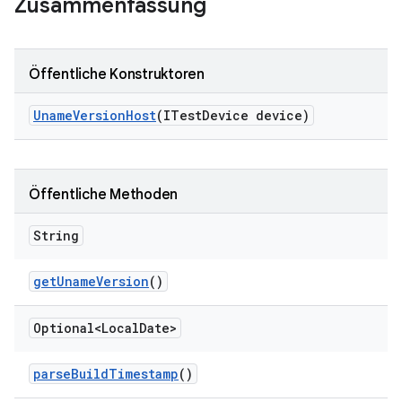
Zusammenfassung
Öffentliche Konstruktoren
Uname
Version
Host
(ITest
Device device)
Öffentliche Methoden
String
get
Uname
Version
()
Optional<Local
Date>
parse
Build
Timestamp
()