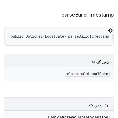
parse
Build
Timestamp
public Optional<LocalDate> parseBuildTimestamp ()
برمی گرداند
Optional<Local
Date>
پرتاب می کند
Device
Not
Available
Exception