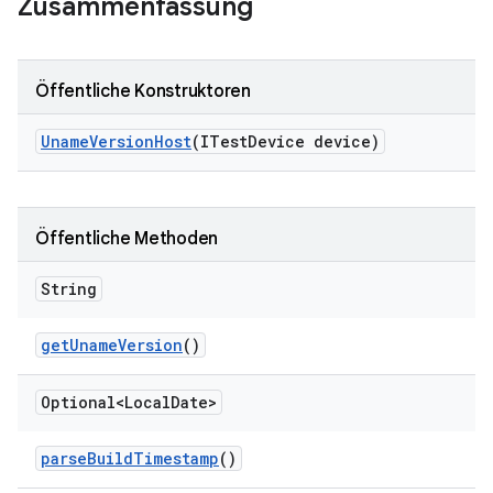
Zusammenfassung
Öffentliche Konstruktoren
Uname
Version
Host
(ITest
Device device)
Öffentliche Methoden
String
get
Uname
Version
()
Optional<Local
Date>
parse
Build
Timestamp
()