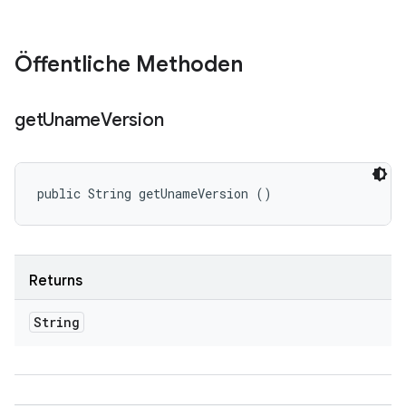
Öffentliche Methoden
get
Uname
Version
public String getUnameVersion ()
Returns
String