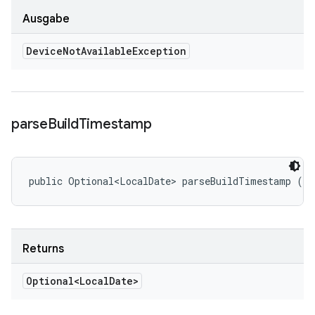
Ausgabe
Device
Not
Available
Exception
parse
Build
Timestamp
public Optional<LocalDate> parseBuildTimestamp ()
Returns
Optional<Local
Date>