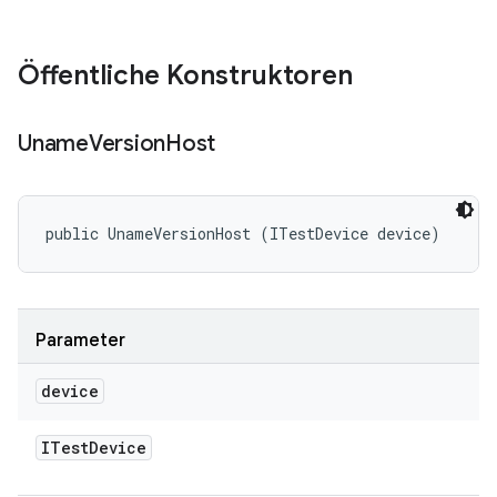
Öffentliche Konstruktoren
Uname
Version
Host
public UnameVersionHost (ITestDevice device)
Parameter
device
ITest
Device