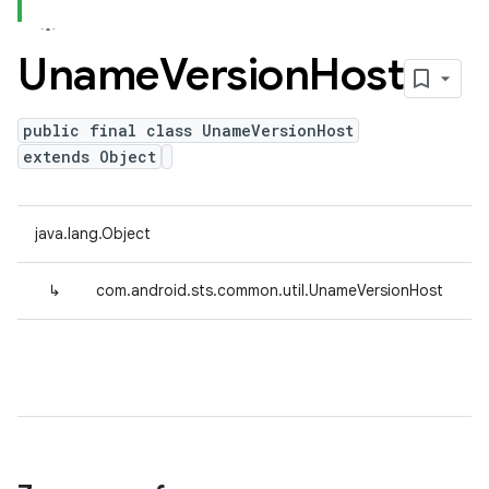
Uname
Version
Host
public final class UnameVersionHost
extends Object
java.lang.Object
↳
com.android.sts.common.util.UnameVersionHost