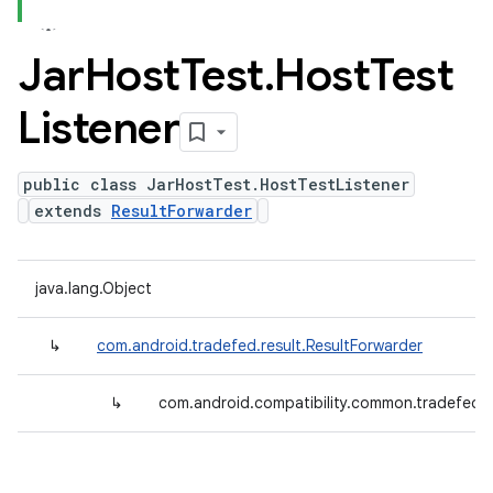
Jar
Host
Test
.
Host
Test
Listener
public class JarHostTest.HostTestListener
extends
ResultForwarder
java.lang.Object
↳
com.android.tradefed.result.ResultForwarder
↳
com.android.compatibility.common.tradefed.t