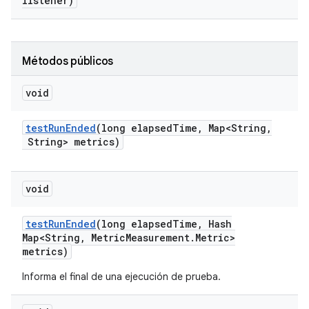
listener)
Métodos públicos
void
test
Run
Ended
(long elapsed
Time
,
Map<String
,
String> metrics)
void
test
Run
Ended
(long elapsed
Time
,
Hash
Map<String
,
Metric
Measurement
.
Metric>
metrics)
Informa el final de una ejecución de prueba.