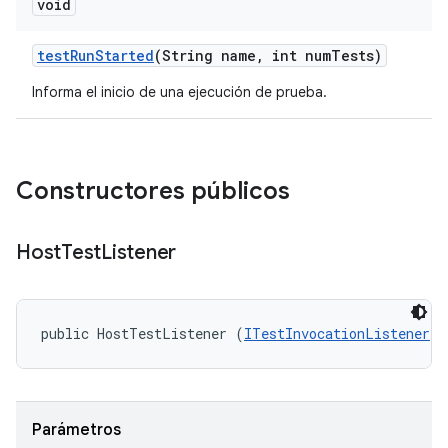
void
test
Run
Started
(String name
,
int num
Tests)
Informa el inicio de una ejecución de prueba.
Constructores públicos
Host
Test
Listener
public HostTestListener (
ITestInvocationListener
 l
Parámetros