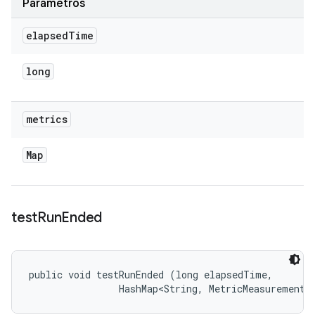
Parámetros
elapsed
Time
long
metrics
Map
test
Run
Ended
public void testRunEnded (long elapsedTime, 

                HashMap<String, MetricMeasurement.