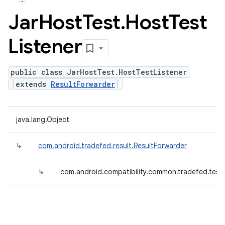
Jar
Host
Test
.
Host
Test
Listener
public class JarHostTest.HostTestListener
extends
ResultForwarder
java.lang.Object
↳
com.android.tradefed.result.ResultForwarder
↳
com.android.compatibility.common.tradefed.testt