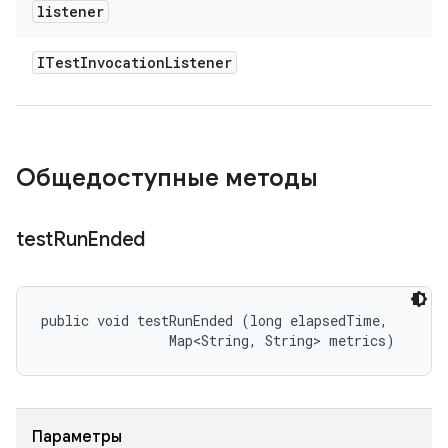
listener
ITest
Invocation
Listener
Общедоступные методы
test
Run
Ended
public void testRunEnded (long elapsedTime, 

                Map<String, String> metrics)
Параметры