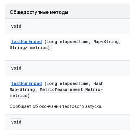
Общедоступные методы
void
test
Run
Ended
(long elapsed
Time
,
Map<String
,
String> metrics)
void
test
Run
Ended
(long elapsed
Time
,
Hash
Map<String
,
Metric
Measurement
.
Metric>
metrics)
Сообщает об окончании тестового запуска.
void