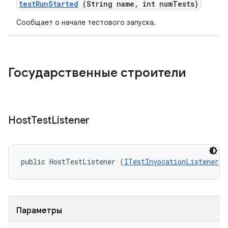
test
Run
Started
(String name
,
int num
Tests)
Сообщает о начале тестового запуска.
Государственные строители
Host
Test
Listener
public HostTestListener (
ITestInvocationListener
 l
Параметры