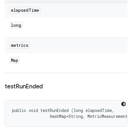
elapsed
Time
long
metrics
Map
test
Run
Ended
public void testRunEnded (long elapsedTime, 

                HashMap<String, MetricMeasurement.