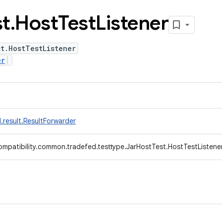
st
.
Host
Test
Listener
t.HostTestListener
er
.result.ResultForwarder
mpatibility.common.tradefed.testtype.JarHostTest.HostTestListene