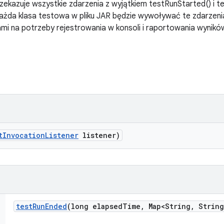
przekazuje wszystkie zdarzenia z wyjątkiem testRunStarted() i 
żda klasa testowa w pliku JAR będzie wywoływać te zdarzeni
mi na potrzeby rejestrowania w konsoli i raportowania wynikó
t
Invocation
Listener
listener)
test
Run
Ended
(long elapsed
Time
,
Map<String
,
String