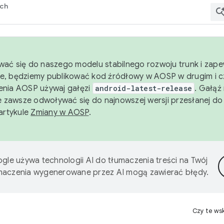
rch
wać się do naszego modelu stabilnego rozwoju trunk i zape
e, będziemy publikować kod źródłowy w AOSP w drugim i c
enia AOSP używaj gałęzi
android-latest-release
. Gałąź
 zawsze odwoływać się do najnowszej wersji przesłanej do
 artykule
Zmiany w AOSP
.
gle używa technologii AI do tłumaczenia treści na Twój
umaczenia wygenerowane przez AI mogą zawierać błędy.
Czy te ws