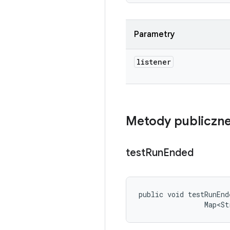
Parametry
listener
Metody publiczn
test
Run
Ended
public void testRunEnd
                Map<St