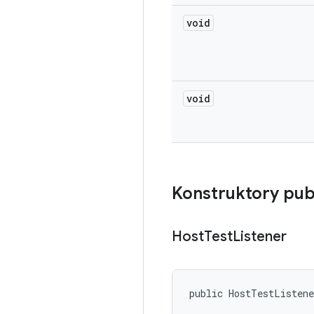
void
void
Konstruktory pub
Host
Test
Listener
public HostTestListen