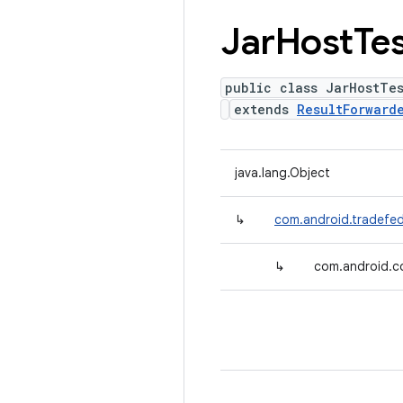
Jar
Host
Te
public class JarHostTes
extends
ResultForward
java.lang.Object
↳
com.android.tradefed
↳
com.android.co