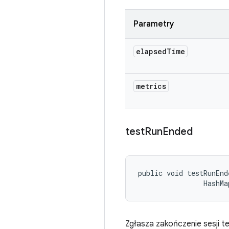
Parametry
elapsed
Time
metrics
test
Run
Ended
public void testRunEnd
                HashMa
Zgłasza zakończenie sesji t