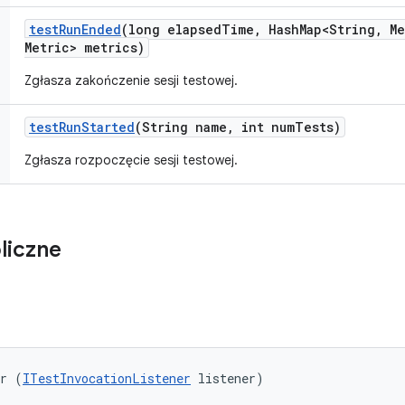
test
Run
Ended
(long elapsed
Time
,
Hash
Map<String
,
Me
Metric> metrics)
Zgłasza zakończenie sesji testowej.
test
Run
Started
(String name
,
int num
Tests)
Zgłasza rozpoczęcie sesji testowej.
liczne
er (
ITestInvocationListener
 listener)