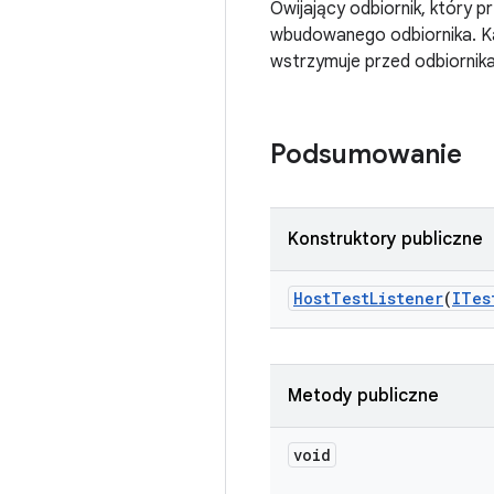
Owijający odbiornik, który 
wbudowanego odbiornika. Ka
wstrzymuje przed odbiornika
Podsumowanie
Konstruktory publiczne
Host
Test
Listener
(
ITes
Metody publiczne
void