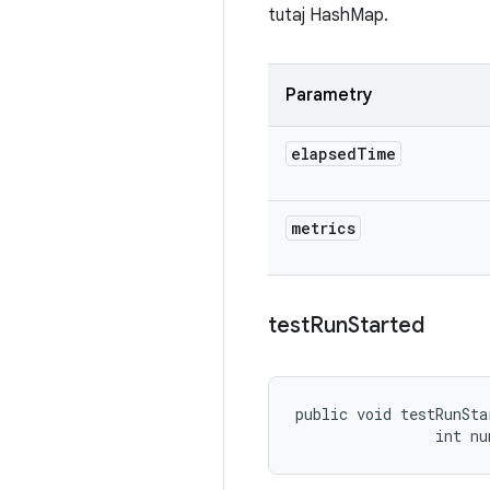
tutaj HashMap.
Parametry
elapsed
Time
metrics
test
Run
Started
public void testRunSta
                int n