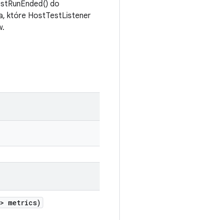
testRunEnded() do
a, które HostTestListener
w.
> metrics)