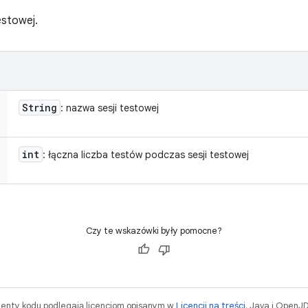
estowej.
String
: nazwa sesji testowej
int
: łączna liczba testów podczas sesji testowej
Czy te wskazówki były pomocne?
menty kodu podlegają licencjom opisanym w
Licencji na treści
. Java i OpenJ