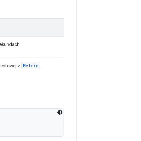
isekundach
Metric
 testowej z
.