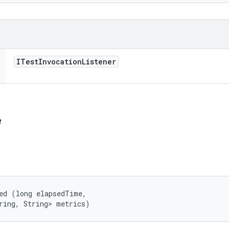
ITest
Invocation
Listener
e
ed (long elapsedTime, 

ring, String> metrics)