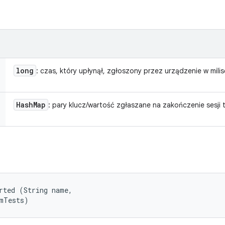
long
: czas, który upłynął, zgłoszony przez urządzenie w mil
Hash
Map
: pary klucz/wartość zgłaszane na zakończenie sesji
rted (String name, 

umTests)