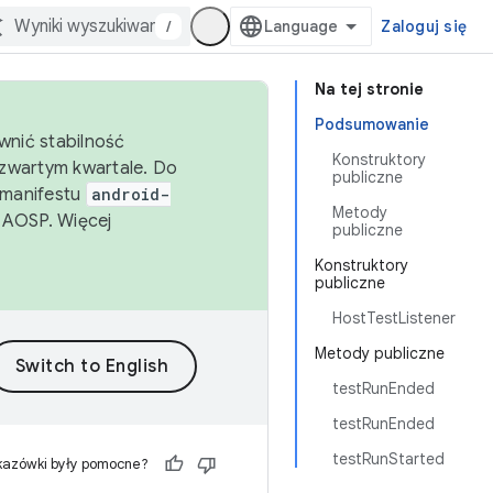
/
Zaloguj się
Na tej stronie
Podsumowanie
wnić stabilność
Konstruktory
zwartym kwartale. Do
publiczne
 manifestu
android-
Metody
 AOSP. Więcej
publiczne
Konstruktory
publiczne
HostTestListener
Metody publiczne
testRunEnded
testRunEnded
testRunStarted
kazówki były pomocne?