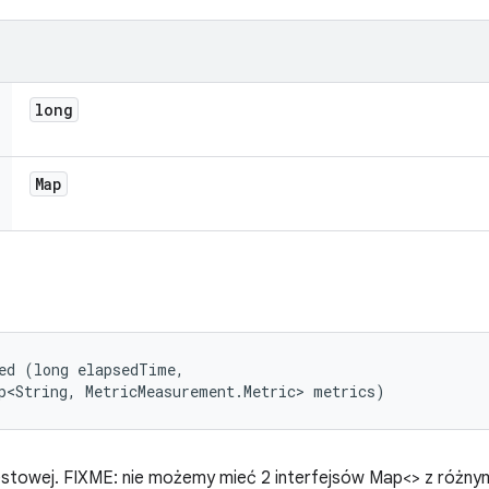
long
Map
ed (long elapsedTime, 

p<String, MetricMeasurement.Metric> metrics)
estowej. FIXME: nie możemy mieć 2 interfejsów Map<> z różny