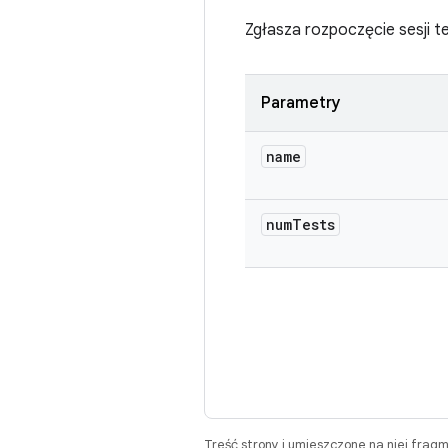
Zgłasza rozpoczęcie sesji t
Parametry
name
num
Tests
Treść strony i umieszczone na niej frag