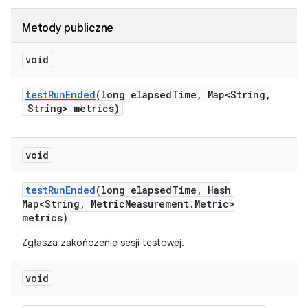
Metody publiczne
void
test
Run
Ended
(long elapsed
Time
,
Map<String
,
String> metrics)
void
test
Run
Ended
(long elapsed
Time
,
Hash
Map<String
,
Metric
Measurement
.
Metric>
metrics)
Zgłasza zakończenie sesji testowej.
void