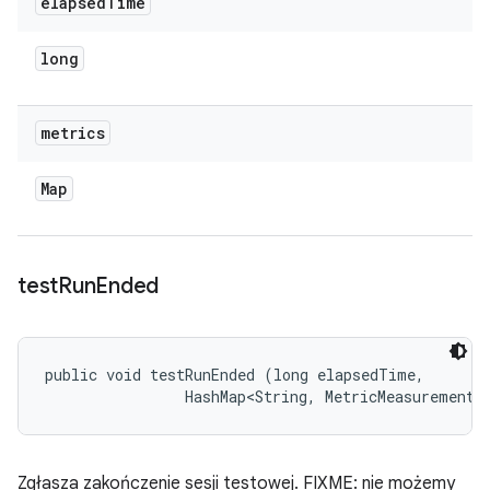
elapsed
Time
long
metrics
Map
test
Run
Ended
public void testRunEnded (long elapsedTime, 

                HashMap<String, MetricMeasurement.
Zgłasza zakończenie sesji testowej. FIXME: nie możemy