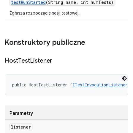
test
Run
Started
(String name
,
int num
Tests)
Zgłasza rozpoczęcie sesji testowej.
Konstruktory publiczne
Host
Test
Listener
public HostTestListener (
ITestInvocationListener
 l
Parametry
listener