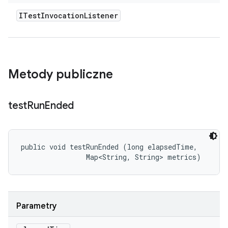
ITest
Invocation
Listener
Metody publiczne
test
Run
Ended
public void testRunEnded (long elapsedTime, 

                Map<String, String> metrics)
Parametry