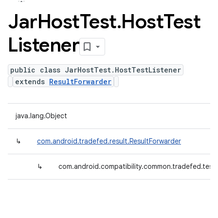
Jar
Host
Test
.
Host
Test
Listener
public class JarHostTest.HostTestListener
extends
ResultForwarder
java.lang.Object
↳
com.android.tradefed.result.ResultForwarder
↳
com.android.compatibility.common.tradefed.testt