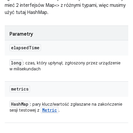
mieć 2 interfejsów Map<> z różnymi typami, więc musimy
użyć tutaj HashMap.
Parametry
elapsed
Time
long
: czas, który upłynął, zgłoszony przez urządzenie
w milisekundach
metrics
Hash
Map
: pary klucz/wartość zgłaszane na zakończenie
Metric
sesji testowej z
.