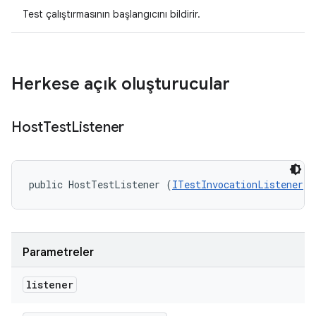
Test çalıştırmasının başlangıcını bildirir.
Herkese açık oluşturucular
Host
Test
Listener
public HostTestListener (
ITestInvocationListener
 l
Parametreler
listener