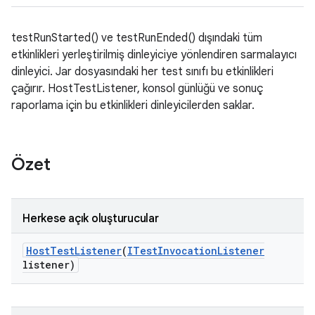
testRunStarted() ve testRunEnded() dışındaki tüm
etkinlikleri yerleştirilmiş dinleyiciye yönlendiren sarmalayıcı
dinleyici. Jar dosyasındaki her test sınıfı bu etkinlikleri
çağırır. HostTestListener, konsol günlüğü ve sonuç
raporlama için bu etkinlikleri dinleyicilerden saklar.
Özet
Herkese açık oluşturucular
Host
Test
Listener
(
ITest
Invocation
Listener
listener)