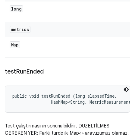
long
metrics
Map
test
Run
Ended
public void testRunEnded (long elapsedTime, 

                HashMap<String, MetricMeasurement.
Test çalıştırmasının sonunu bildirir. DÜZELTİLMESİ
GEREKEN YER: Farklı türde iki Map<> arayüzümüz olamaz.