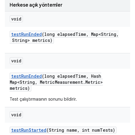
Herkese açık yöntemler
void
test
Run
Ended
(long elapsed
Time
,
Map<String
,
String> metrics)
void
test
Run
Ended
(long elapsed
Time
,
Hash
Map<String
,
Metric
Measurement
.
Metric>
metrics)
Test çalıştırmasının sonunu bildirir.
void
test
Run
Started
(String name
,
int num
Tests)