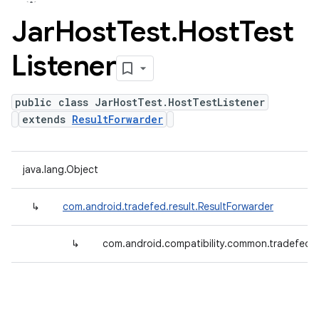
Jar
Host
Test
.
Host
Test
Listener
public class JarHostTest.HostTestListener
extends
ResultForwarder
java.lang.Object
↳
com.android.tradefed.result.ResultForwarder
↳
com.android.compatibility.common.tradefed.t