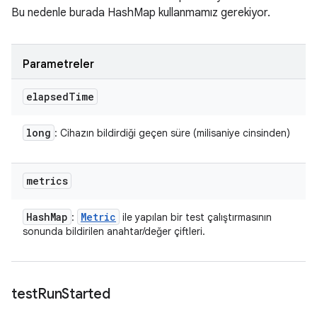
Bu nedenle burada HashMap kullanmamız gerekiyor.
Parametreler
elapsed
Time
long
: Cihazın bildirdiği geçen süre (milisaniye cinsinden)
metrics
Hash
Map
Metric
:
ile yapılan bir test çalıştırmasının
sonunda bildirilen anahtar/değer çiftleri.
test
Run
Started