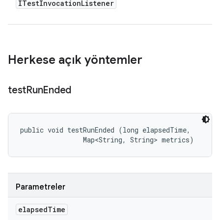
ITest
Invocation
Listener
Herkese açık yöntemler
test
Run
Ended
public void testRunEnded (long elapsedTime, 

                Map<String, String> metrics)
Parametreler
elapsed
Time