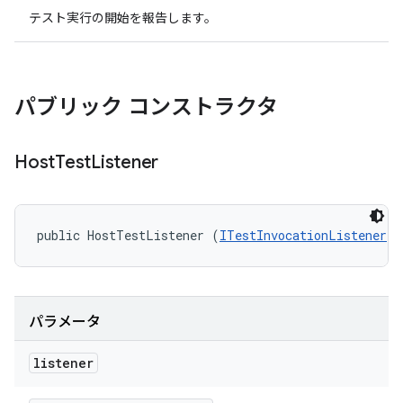
テスト実行の開始を報告します。
パブリック コンストラクタ
Host
Test
Listener
public HostTestListener (
ITestInvocationListener
 l
パラメータ
listener