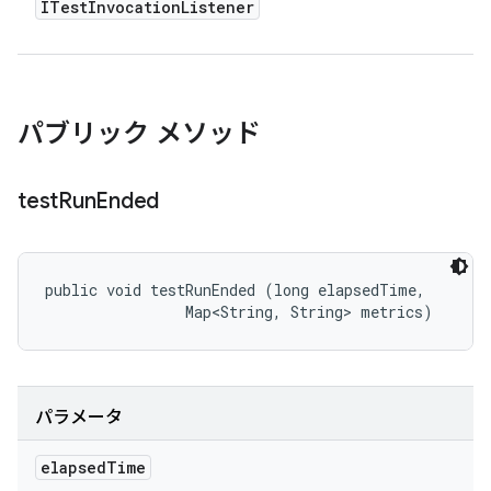
ITest
Invocation
Listener
パブリック メソッド
test
Run
Ended
public void testRunEnded (long elapsedTime, 

                Map<String, String> metrics)
パラメータ
elapsed
Time