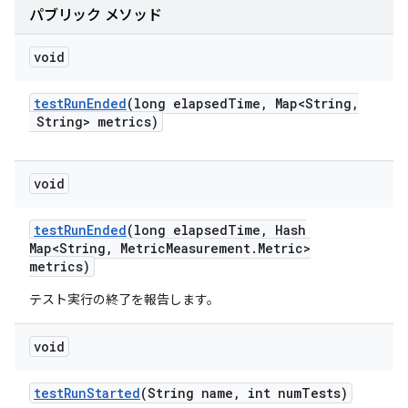
パブリック メソッド
void
test
Run
Ended
(long elapsed
Time
,
Map<String
,
String> metrics)
void
test
Run
Ended
(long elapsed
Time
,
Hash
Map<String
,
Metric
Measurement
.
Metric>
metrics)
テスト実行の終了を報告します。
void
test
Run
Started
(String name
,
int num
Tests)