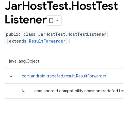
Jar
Host
Test
.
Host
Test
Listener
public class JarHostTest.HostTestListener
extends
ResultForwarder
java.lang.Object
↳
com.android.tradefed.result.ResultForwarder
↳
com.android.compatibility.common.tradefed.testt