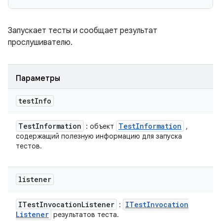
Запускает тесты и сообщает результат
прослушивателю.
Параметры
test
Info
Test
Information
Test
Information
: объект
,
содержащий полезную информацию для запуска
тестов.
listener
ITest
Invocation
Listener
ITest
Invocation
:
Listener
результатов теста.