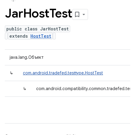
Jar
Host
Test
public class JarHostTest
extends
HostTest
java.lang.Объект
↳
com.android.tradefed.testtype.HostTest
↳
com.android.compatibility.common.tradefed.test