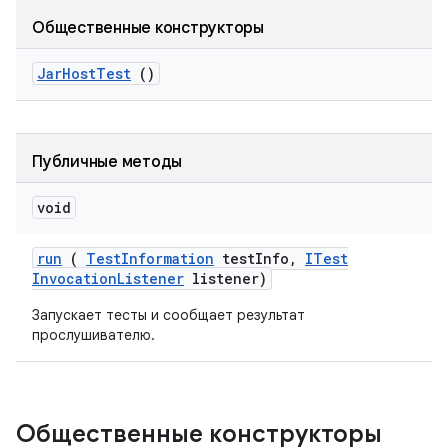
Общественные конструкторы
Jar
Host
Test
()
Публичные методы
void
run
(
Test
Information
test
Info
,
ITest
Invocation
Listener
listener)
Запускает тесты и сообщает результат
прослушивателю.
Общественные конструкторы