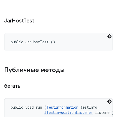
Jar
Host
Test
public JarHostTest ()
Публичные методы
бегать
public void run (
TestInformation
 testInfo, 

ITestInvocationListener
 listener)