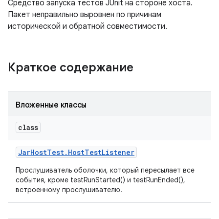
Средство запуска тестов JUnit на стороне хоста.
Пакет неправильно выровнен по причинам
исторической и обратной совместимости.
Краткое содержание
Вложенные классы
class
Jar
Host
Test
.
Host
Test
Listener
Прослушиватель оболочки, который пересылает все
события, кроме testRunStarted() и testRunEnded(),
встроенному прослушивателю.