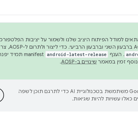
 2026, כדי להתאים למודל הפיתוח היציב שלנו ולשמור על יציבות הפלט
נפרסם קוד מקור ב-AOSP 
andr
. הענף
android-latest-release
manifest תמי
שינויים ב-AOSP
.
‫Google משתמשת בטכנולוגיית AI כדי לתרגם תוכן לשפה
 כאלו עשויות להיות שגיאות.