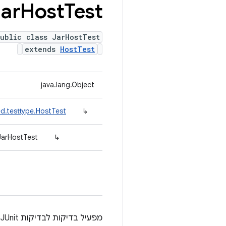
ar
Host
Test
ublic class JarHostTest
extends
HostTest
java.lang.Object
d.testtype.HostTest
↳
JarHostTest
↳
מפעיל בדיקות לבדיקות JUnit בצד המארח. החבילה לא מותאמת מסיבות היסטוריות ותאימות לאחור.