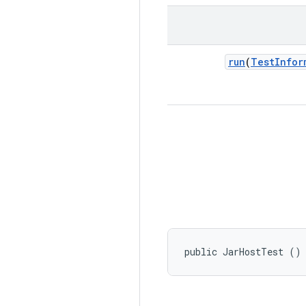
run
(
Test
Infor
public JarHostTest ()