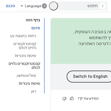
/
היכנס
בדף הזה
סיכום
פורמה בסביבה העסקית,
כיתות בתצוגת עץ
ברבעון השני וברבעון הרביעי. כדי ליצור ולתרום ל-AOSP, צריך להשתמש
ד יפנה לגרסה האחרונה
קונסטרוקטורים
גלויים לכולם
שיטות ציבוריות
קונסטרוקטורים גלויים
לכולם
JarHostTest
שיטות ציבוריות
ראן
המידע עזר לך?