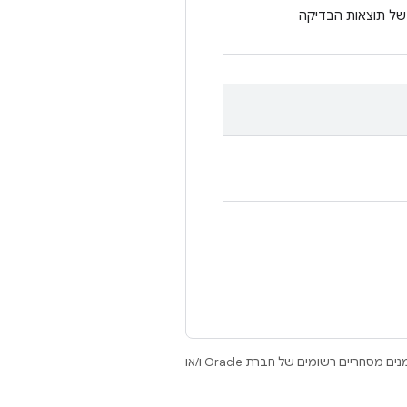
ל תוצאות הבדיקה
.‏ Java ו-OpenJDK הם סימנים מסחריים או סימנים מסחריים רשומים של חברת Oracle ו/או