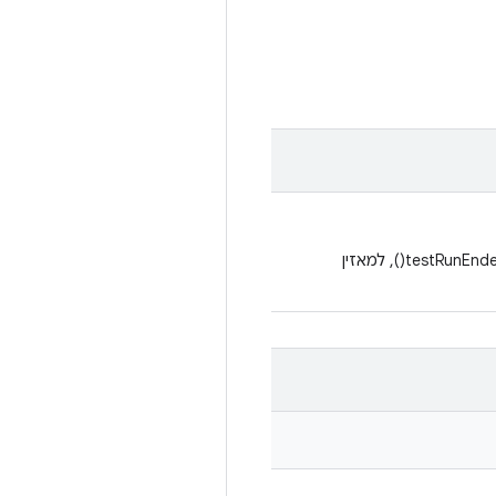
מאזין מעטפת שמעביר את כל האירועים, מלבד testRunStarted() ו-testRunEnded(), למאזין