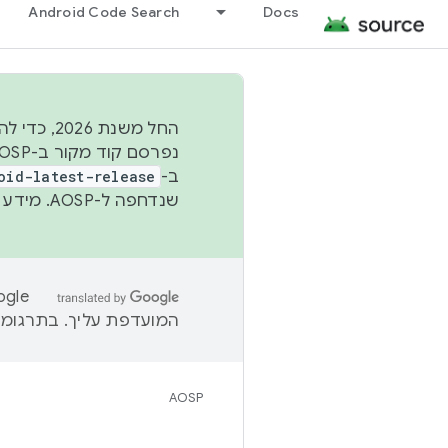
Android Code Search
Docs
החל משנת
ב-
oid-latest-release
שנדחפה ל-AOSP. מידע נוסף זמין במאמר
המועדפת עליך. בתרגומים
AOSP