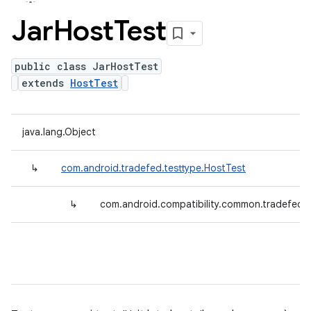
Jar
Host
Test
public class JarHostTest
extends
HostTest
java.lang.Object
↳
com.android.tradefed.testtype.HostTest
↳
com.android.compatibility.common.tradefed.t