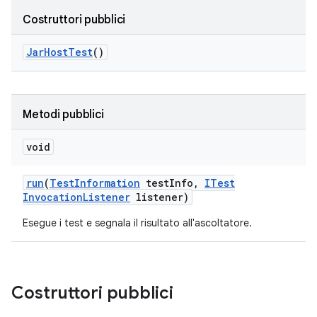
Costruttori pubblici
Jar
Host
Test
()
Metodi pubblici
void
run
(
Test
Information
test
Info
,
ITest
Invocation
Listener
listener)
Esegue i test e segnala il risultato all'ascoltatore.
Costruttori pubblici