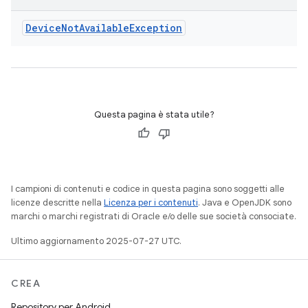
Device
Not
Available
Exception
Questa pagina è stata utile?
I campioni di contenuti e codice in questa pagina sono soggetti alle
licenze descritte nella
Licenza per i contenuti
. Java e OpenJDK sono
marchi o marchi registrati di Oracle e/o delle sue società consociate.
Ultimo aggiornamento 2025-07-27 UTC.
CREA
Repository per Android