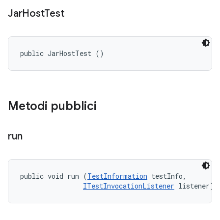
Jar
Host
Test
public JarHostTest ()
Metodi pubblici
run
public void run (
TestInformation
 testInfo, 

ITestInvocationListener
 listener)