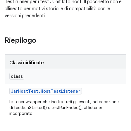
Test runner per i test JUnit lato host. Il pacchetto non è
allineato per motivi storici e di compatibilità con le
versioni precedenti.
Riepilogo
Classi nidificate
class
Jar
Host
Test
.
Host
Test
Listener
Listener wrapper che inoltra tutti gli eventi, ad eccezione
di testRunStarted() e testRunEnded(), al listener
incorporato.