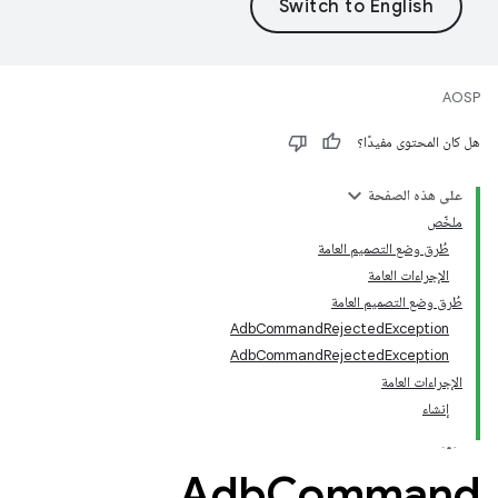
AOSP
هل كان المحتوى مفيدًا؟
على هذه الصفحة
ملخّص
طُرق وضع التصميم العامة
الإجراءات العامة
طُرق وضع التصميم العامة
AdbCommandRejectedException
AdbCommandRejectedException
الإجراءات العامة
إنشاء
Adb
Command