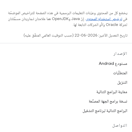
يخضع كل من المحتوى وعيّنات التعليمات البرمجية في هذه الصفحة للتراخيص الموضحّة
في
ترخيص استخدام المحتوى
. إنّ Java وOpenJDK هما علامتان تجاريتان مسجَّلتان
لشركة Oracle و/أو الشركات التابعة لها.
تاريخ التعديل الأخير: 2026-06-22 (حسب التوقيت العالمي المتفَّق عليه)
الإصدار
مستودع Android
المتطلّبات
التنزيل
معاينة البرامج الثنائية
نسخة برامج الجهة المصنِّعة
البرامج الثنائية لبرنامج التشغيل
التواصل