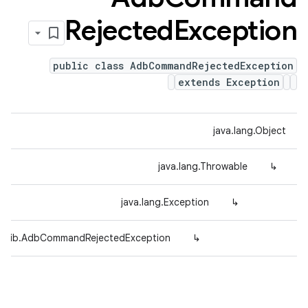
Rejected
Exception
public class AdbCommandRejectedException
extends Exception
java.lang.Object
java.lang.Throwable
↳
java.lang.Exception
↳
dmlib.AdbCommandRejectedException
↳