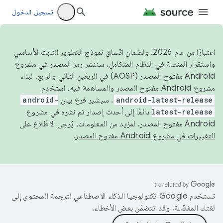
تسجيل الدخول
اعتبارًا من عام 2026، ولضمان اتّساق نموذج التطوير الثابت الأساسي
واستقرار المنصة في النظام المتكامل، سننشر رمز المصدر في مشروع
Android مفتوح المصدر (AOSP) في الربعَين الثاني والرابع. لبناء
مشروع Android مفتوح المصدر والمساهمة فيه، استخدِم
android-latest-release
. سيشير فرع بيان
android-
latest-release
دائمًا إلى أحدث إصدار تم نشره في مشروع
Android مفتوح المصدر. لمزيد من المعلومات، يُرجى الاطّلاع على
التغييرات في مشروع Android مفتوح المصدر
.
تستخدم Google تكنولوجيا الذكاء الاصطناعي لترجمة المحتوى إلى
لغتك المفضّلة، وقد تتضمّن بعض الأخطاء.