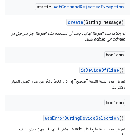
static
Adb
Command
Rejected
Exception
create
(String message)
تم إيقاف هذه الطريقة نهائيًا. يجب أن تستخدم هذه الطريقة رمز الترحيل من
ddmlib إلى adblib فقط.
boolean
is
Device
Offline
()
تعرض هذه السمة القيمة "صحيح" إذا كان الخطأ ناتجًا عن عدم اتصال الجهاز
بالإنترنت.
boolean
was
Error
During
Device
Selection
()
تعرِض هذه السمة ما إذا كان adb قد رفض استهداف جهاز معيّن لتنفيذ