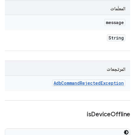
المعلَمات
message
String
المرتجعات
Adb
Command
Rejected
Exception
is
Device
Offline