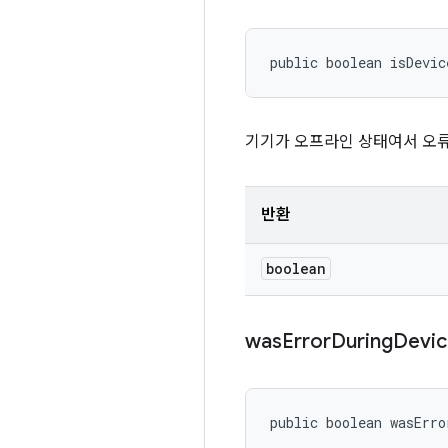
public boolean isDevic
기기가 오프라인 상태여서 오류가
반환
boolean
was
Error
During
Devic
public boolean wasErro