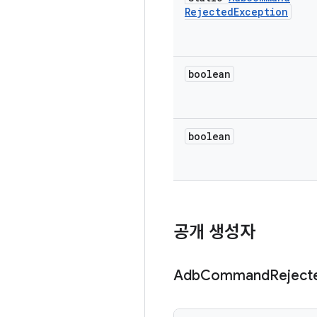
Rejected
Exception
boolean
boolean
공개 생성자
Adb
Command
Reject