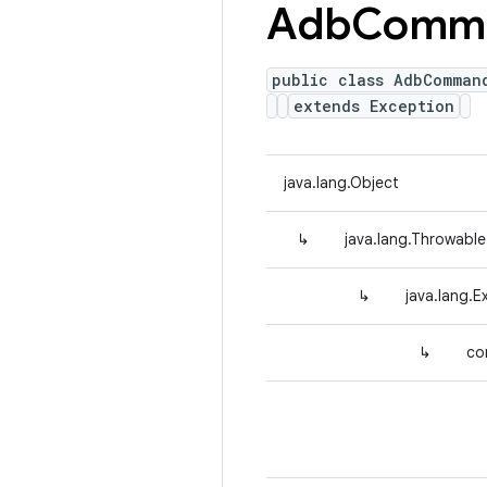
Adb
Comm
public class AdbComman
extends Exception
java.lang.Object
↳
java.lang.Throwable
↳
java.lang.E
↳
co