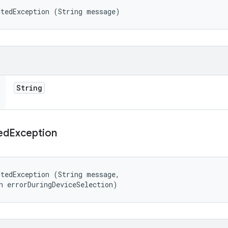
ctedException (String message)
String
ed
Exception
tedException (String message, 

n errorDuringDeviceSelection)