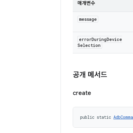
매개변수
message
error
During
Device
Selection
공개 메서드
create
public static 
AdbComma