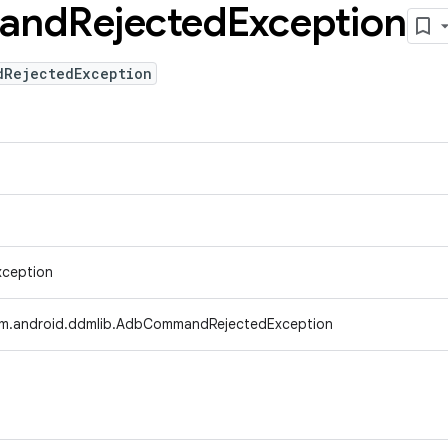
and
Rejected
Exception
dRejectedException
xception
m.android.ddmlib.AdbCommandRejectedException