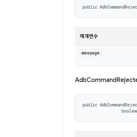
public AdbCommandReje
매개변수
message
Adb
Command
Reject
public AdbCommandRejec
                boolea