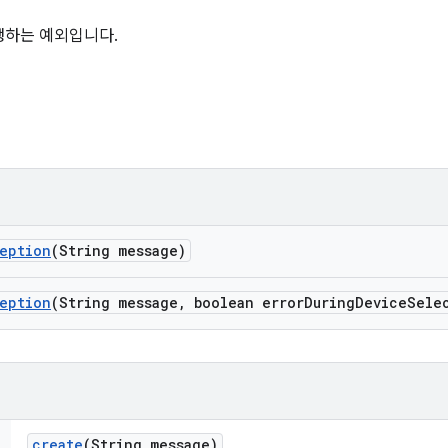
생하는 예외입니다.
eption
(String message)
eption
(String message
,
boolean error
During
Device
Sele
create
(String message)