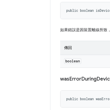
public boolean isDevic
如果錯誤是因裝置離線所致，則
傳回
boolean
was
Error
During
Devic
public boolean wasErro