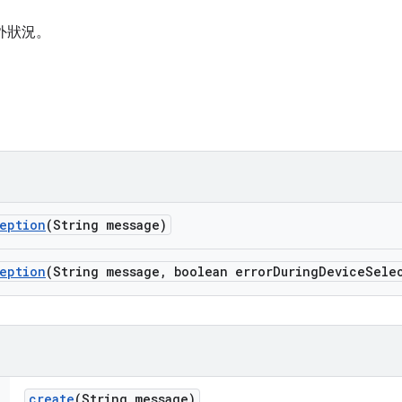
例外狀況。
eption
(String message)
eption
(String message
,
boolean error
During
Device
Sele
create
(String message)