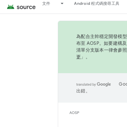
文件
Android 程式碼搜尋工具
為配合主幹穩定開發模型，
布至 AOSP。如要建構及
清單分支版本一律會參照推
更
」。
Go
出錯。
AOSP