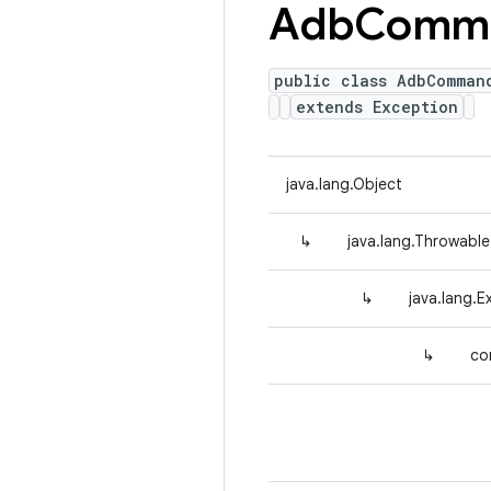
Adb
Comm
public class AdbComman
extends Exception
java.lang.Object
↳
java.lang.Throwable
↳
java.lang.E
↳
co