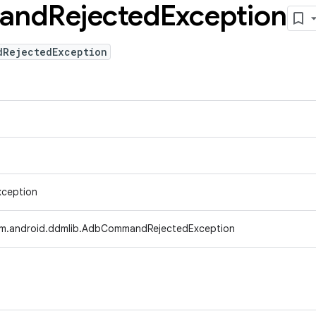
and
Rejected
Exception
dRejectedException
xception
m.android.ddmlib.AdbCommandRejectedException