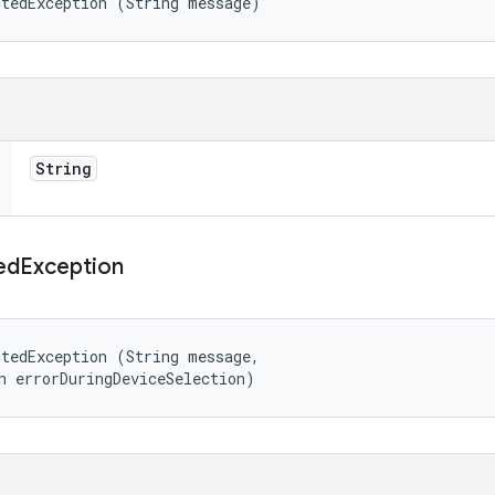
ctedException (String message)
String
ed
Exception
tedException (String message, 

n errorDuringDeviceSelection)