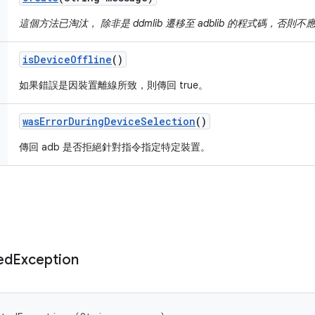
這個方法已淘汰， 除非是 ddmlib 遷移至 adblib 的程式碼，否則不
is
Device
Offline
()
如果錯誤是因裝置離線所致，則傳回 true。
was
Error
During
Device
Selection
()
傳回 adb 是否拒絕針對指令指定特定裝置。
ed
Exception