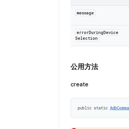
message
error
During
Device
Selection
公用方法
create
public static 
AdbComma