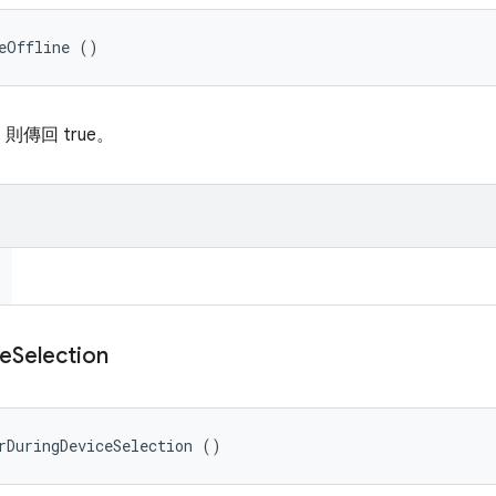
eOffline ()
傳回 true。
e
Selection
rDuringDeviceSelection ()