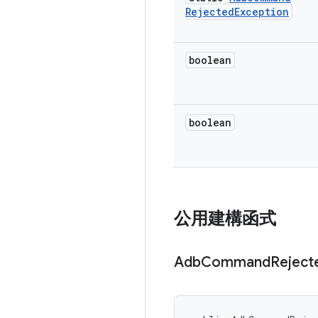
Rejected
Exception
boolean
boolean
公用建構函式
Adb
Command
Reject