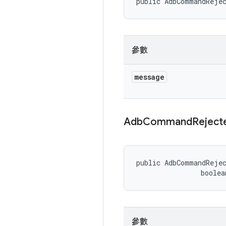
public AdbCommandReje
參數
message
Adb
Command
Reject
public AdbCommandRejec
                boolea
參數