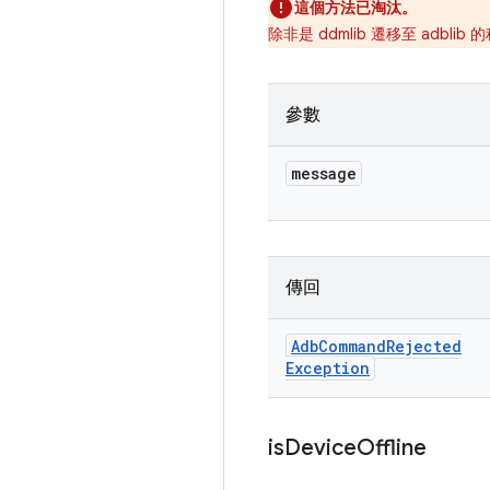
這個方法已淘汰。
除非是 ddmlib 遷移至 adbl
參數
message
傳回
Adb
Command
Rejected
Exception
is
Device
Offline