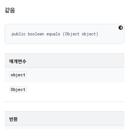
같음
public boolean equals (Object object)
매개변수
object
Object
반환