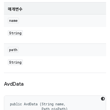
매개변수
name
String
path
String
Avd
Data
public AvdData (String name, 

                Path nioPath)