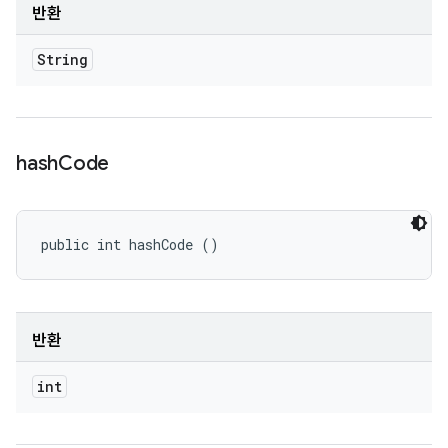
반환
String
hash
Code
public int hashCode ()
반환
int