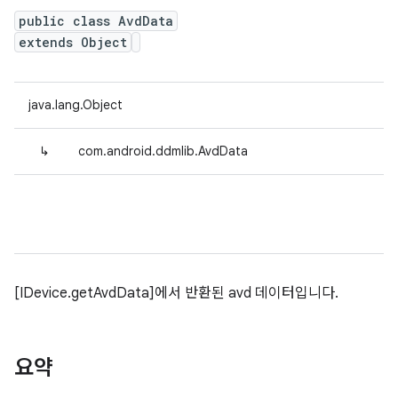
public class AvdData
extends Object
java.lang.Object
↳
com.android.ddmlib.AvdData
[IDevice.getAvdData]에서 반환된 avd 데이터입니다.
요약