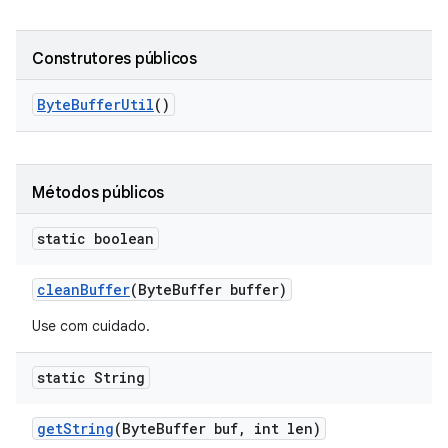
Construtores públicos
Byte
Buffer
Util
()
Métodos públicos
static boolean
clean
Buffer
(Byte
Buffer buffer)
Use com cuidado.
static String
get
String
(Byte
Buffer buf
,
int len)