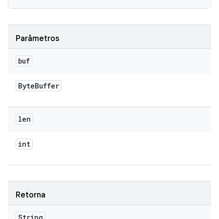
Parâmetros
buf
Byte
Buffer
len
int
Retorna
String