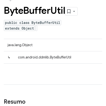
Byte
Buffer
Util
public class ByteBufferUtil
extends Object
java.lang.Object
↳
com.android.ddmlib.ByteBufferUtil
Resumo