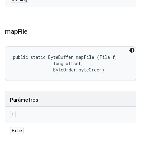
map
File
public static ByteBuffer mapFile (File f, 

                long offset, 

                ByteOrder byteOrder)
Parâmetros
f
File