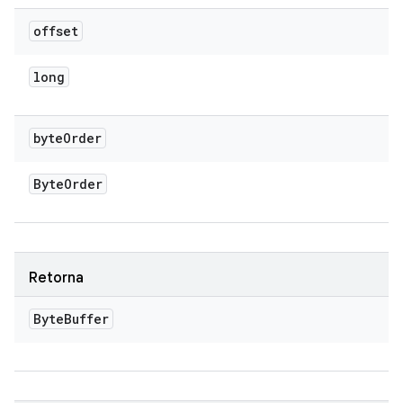
offset
long
byte
Order
Byte
Order
Retorna
Byte
Buffer