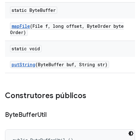
static Byte
Buffer
map
File
(File f
,
long offset
,
Byte
Order byte
Order)
static void
put
String
(Byte
Buffer buf
,
String str)
Construtores públicos
Byte
Buffer
Util