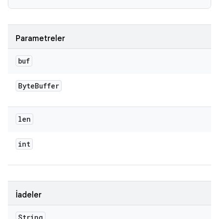
Parametreler
buf
Byte
Buffer
len
int
İadeler
String