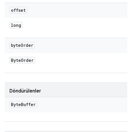
offset
long
byte
Order
Byte
Order
Döndürülenler
Byte
Buffer