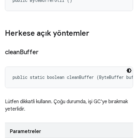
public ByteBufferUtil ()
Herkese açık yöntemler
clean
Buffer
public static boolean cleanBuffer (ByteBuffer buff
Lütfen dikkatli kullanın. Çoğu durumda, işi GC'ye bırakmak
yeterlidir.
Parametreler