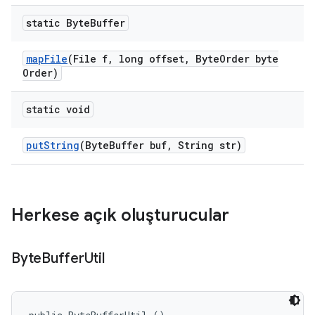
static Byte
Buffer
map
File
(File f
,
long offset
,
Byte
Order byte
Order)
static void
put
String
(Byte
Buffer buf
,
String str)
Herkese açık oluşturucular
Byte
Buffer
Util