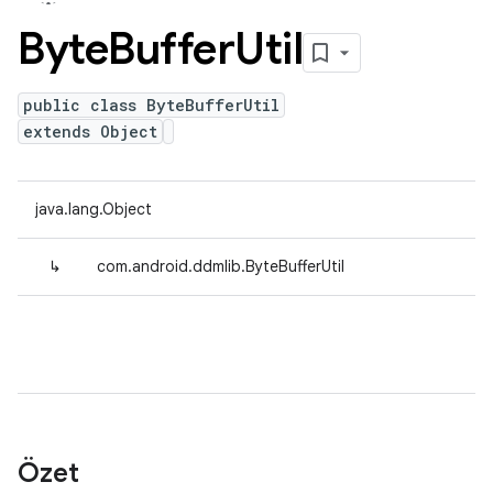
Byte
Buffer
Util
public class ByteBufferUtil
extends Object
java.lang.Object
↳
com.android.ddmlib.ByteBufferUtil
Özet