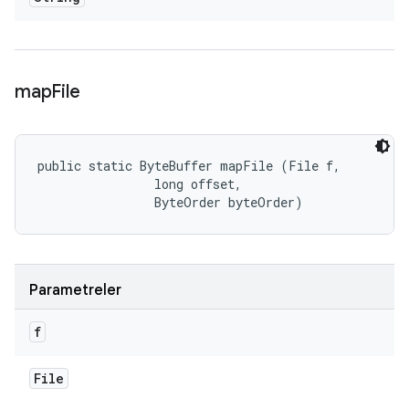
map
File
public static ByteBuffer mapFile (File f, 

                long offset, 

                ByteOrder byteOrder)
Parametreler
f
File