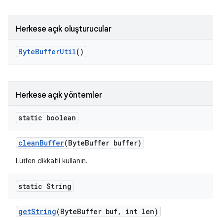
Herkese açık oluşturucular
Byte
Buffer
Util
()
Herkese açık yöntemler
static boolean
clean
Buffer
(Byte
Buffer buffer)
Lütfen dikkatli kullanın.
static String
get
String
(Byte
Buffer buf
,
int len)