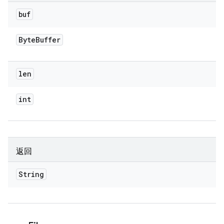
buf
Byte
Buffer
len
int
返回
String