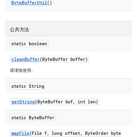
Byte
Buffer
Util
()
公共方法
static boolean
clean
Buffer
(Byte
Buffer buffer)
请谨慎使用。
static String
get
String
(Byte
Buffer buf
,
int len)
static Byte
Buffer
map
File
(File f
,
long offset
,
Byte
Order byte