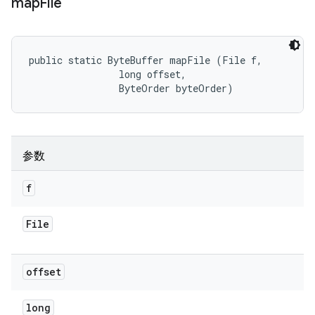
map
File
public static ByteBuffer mapFile (File f, 

                long offset, 

                ByteOrder byteOrder)
参数
f
File
offset
long