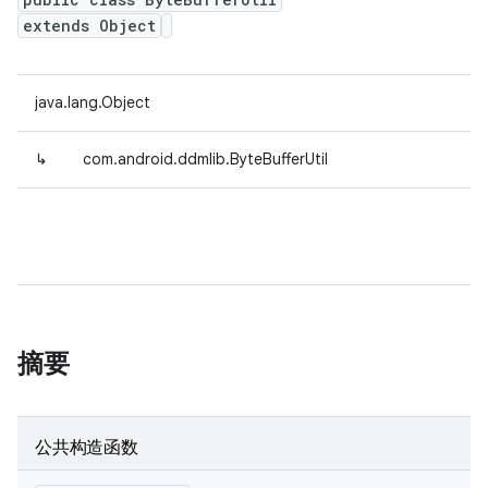
extends Object
java.lang.Object
↳
com.android.ddmlib.ByteBufferUtil
摘要
公共构造函数