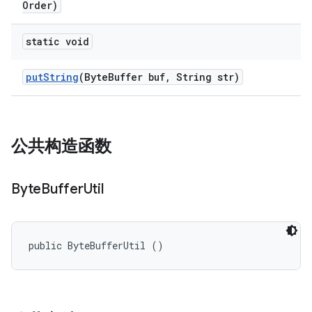
Order)
static void
put
String
(Byte
Buffer buf
,
String str)
公共构造函数
Byte
Buffer
Util
public ByteBufferUtil ()