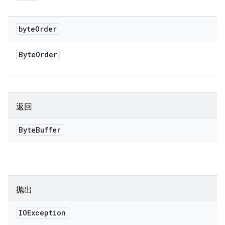
byte
Order
Byte
Order
返回
Byte
Buffer
抛出
IOException