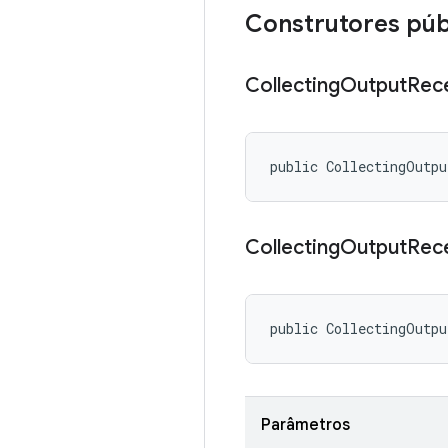
Construtores púb
Collecting
Output
Rec
public CollectingOutpu
Collecting
Output
Rec
public CollectingOutp
Parâmetros