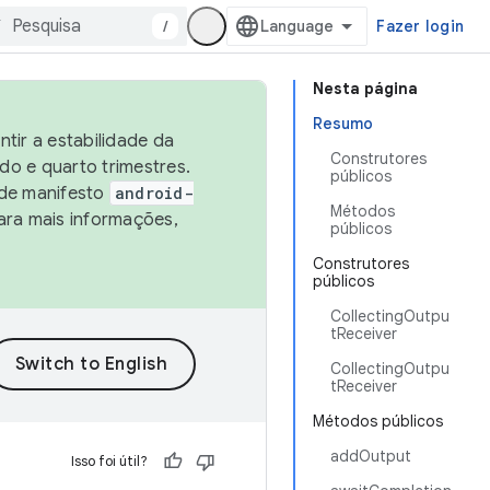
/
Fazer login
Nesta página
Resumo
tir a estabilidade da
Construtores
o e quarto trimestres.
públicos
 de manifesto
android-
Métodos
ara mais informações,
públicos
Construtores
públicos
CollectingOutpu
tReceiver
CollectingOutpu
tReceiver
Métodos públicos
addOutput
Isso foi útil?