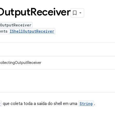
Output
Receiver
gOutputReceiver
ents
IShellOutputReceiver
ollectingOutputReceiver
r
que coleta toda a saída do shell em uma
String
.