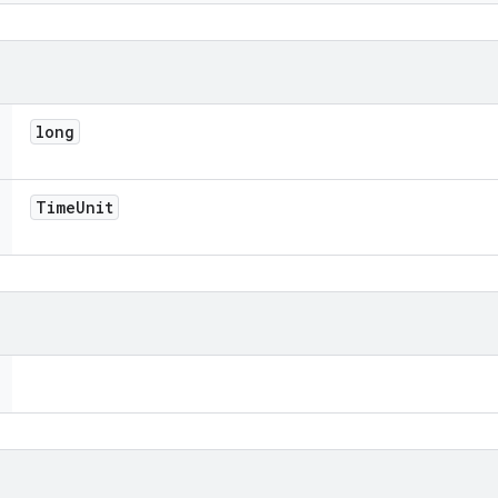
long
Time
Unit