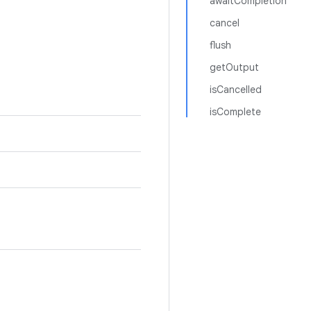
awaitCompletion
cancel
flush
getOutput
isCancelled
isComplete