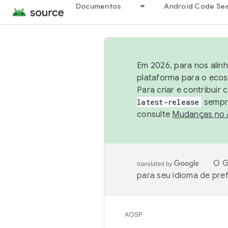
Documentos
Android Code Se
Em 2026, para nos alin
plataforma para o ecos
Para criar e contribuir
latest-release
sempre
consulte
Mudanças no
O G
para seu idioma de pre
AOSP