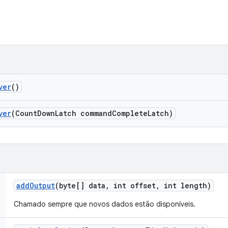
ver
()
ver
(Count
Down
Latch command
Complete
Latch)
add
Output
(byte[] data
,
int offset
,
int length)
Chamado sempre que novos dados estão disponíveis.