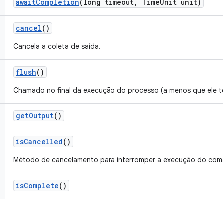
await
Completion
(long timeout
,
Time
Unit unit)
cancel
()
Cancela a coleta de saída.
flush
()
Chamado no final da execução do processo (a menos que ele t
get
Output
()
is
Cancelled
()
Método de cancelamento para interromper a execução do coma
is
Complete
()