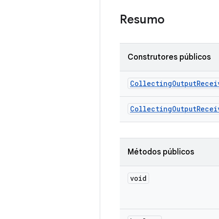
Resumo
Construtores públicos
Collecting
Output
Recei
Collecting
Output
Recei
Métodos públicos
void