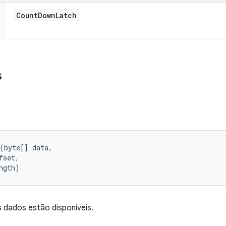
Count
Down
Latch
s
(byte[] data, 

set, 

ngth)
dados estão disponíveis.