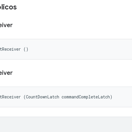
licos
eiver
tReceiver ()
eiver
utReceiver (CountDownLatch commandCompleteLatch)