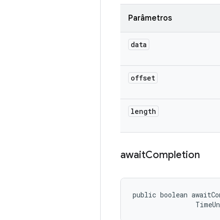
Parâmetros
data
offset
length
await
Completion
public boolean awaitCo
                TimeU