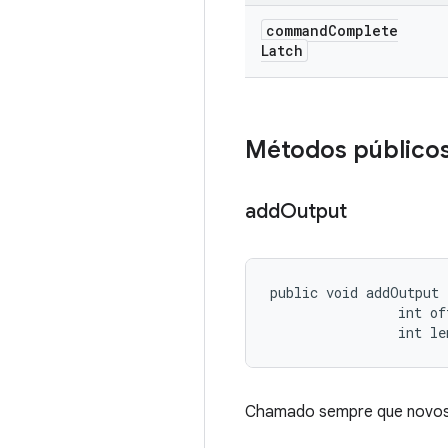
command
Complete
Latch
Métodos público
add
Output
public void addOutput 
                int off
                int le
Chamado sempre que novos 