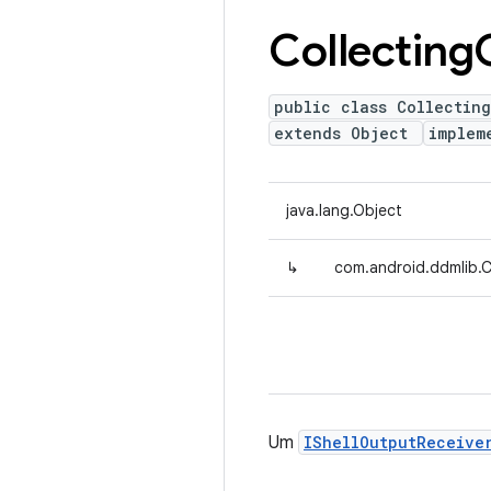
Collecting
public class Collectin
extends Object
implem
java.lang.Object
↳
com.android.ddmlib.C
Um
IShellOutputReceive