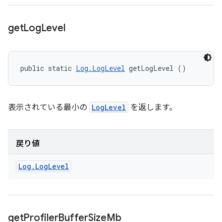
get
Log
Level
public static 
Log.LogLevel
 getLogLevel ()
表示されている最小の
LogLevel
を返します。
戻り値
Log
.
Log
Level
get
Profiler
Buffer
Size
Mb