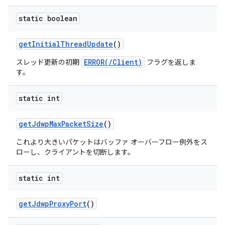
static boolean
get
Initial
Thread
Update
()
ERROR(/Client)
スレッド更新の初期
フラグを返しま
す。
static int
get
Jdwp
Max
Packet
Size
()
これより大きいパケットはバッファ オーバーフロー例外をス
ローし、クライアントを切断します。
static int
get
Jdwp
Proxy
Port
()