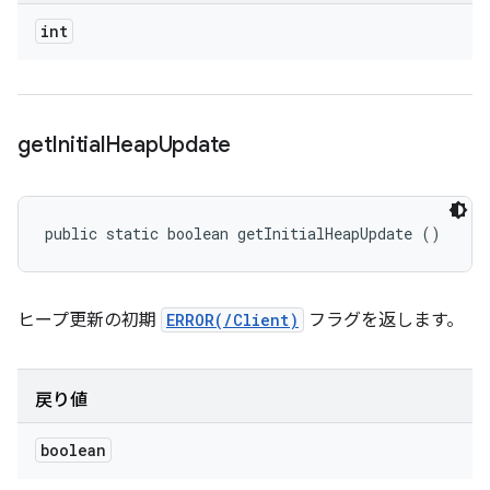
int
get
Initial
Heap
Update
public static boolean getInitialHeapUpdate ()
ヒープ更新の初期
ERROR(/Client)
フラグを返します。
戻り値
boolean