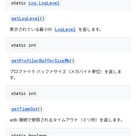
static
Log
.
Log
Level
get
Log
Level
()
LogLevel
表示されている最小の
を返します。
static int
get
Profiler
Buffer
Size
Mb
()
プロファイラ バッファサイズ（メガバイト単位）を返しま
す。
static int
get
Time
Out
()
adb 接続で使用されるタイムアウト（ミリ秒）を返します。
static boolean