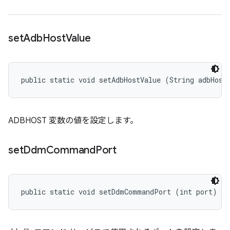
set
Adb
Host
Value
public static void setAdbHostValue (String adbHost
ADBHOST 変数の値を設定します。
set
Ddm
Command
Port
public static void setDdmCommandPort (int port)