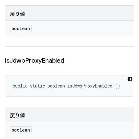
戻り値
boolean
is
Jdwp
Proxy
Enabled
public static boolean isJdwpProxyEnabled ()
戻り値
boolean