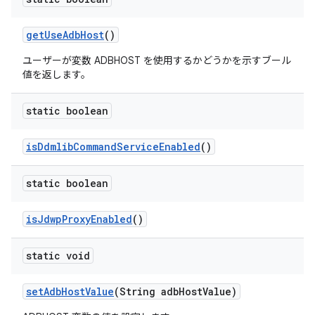
get
Use
Adb
Host
()
ユーザーが変数 ADBHOST を使用するかどうかを示すブール
値を返します。
static boolean
is
Ddmlib
Command
Service
Enabled
()
static boolean
is
Jdwp
Proxy
Enabled
()
static void
set
Adb
Host
Value
(String adb
Host
Value)