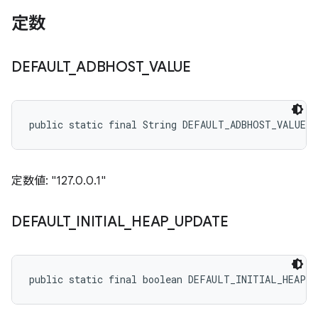
定数
DEFAULT
_
ADBHOST
_
VALUE
public static final String DEFAULT_ADBHOST_VALUE
定数値: "127.0.0.1"
DEFAULT
_
INITIAL
_
HEAP
_
UPDATE
public static final boolean DEFAULT_INITIAL_HEAP_