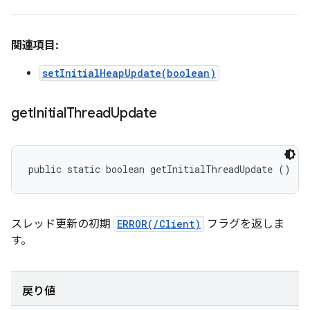
関連項目:
setInitialHeapUpdate(boolean)
get
Initial
Thread
Update
public static boolean getInitialThreadUpdate ()
スレッド更新の初期
ERROR(/Client)
フラグを返しま
す。
戻り値