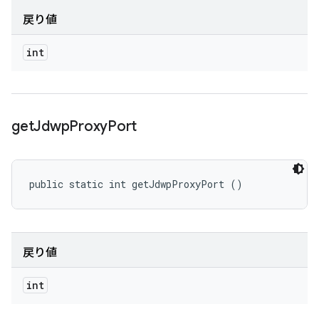
戻り値
int
get
Jdwp
Proxy
Port
public static int getJdwpProxyPort ()
戻り値
int