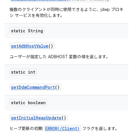
複数のクライアントが同時に使用できるように、jdwp プロキ
シ サービスを有効化します。
static String
get
Adb
Host
Value
()
ユーザーが設定した ADBHOST 変数の値を返します。
static int
get
Ddm
Command
Port
()
static boolean
get
Initial
Heap
Update
()
ERROR(/Client)
ヒープ更新の初期
フラグを返します。