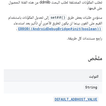
تطلب المكوّنات المختلفة لطلب البحث ddmlib من هذه الفئة الحصول
على قيمها.
ستؤدي طلبات بعض طرق
set##()
إلى تعديل المكوّنات باستخدام
القيم على الفور، بينما لن يكون للطرق الأخرى أي تأثير بعد استدعاء
.
ERROR(/AndroidDebugBridge#init(boolean))
راجِع مستندات كل طريقة.
ملخّص
الثوابت
String
DEFAULT
_
ADBHOST
_
VALUE