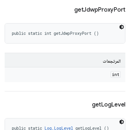
get
Jdwp
Proxy
Port
public static int getJdwpProxyPort ()
المرتجعات
int
get
Log
Level
public static 
Log.LogLevel
 getLogLevel ()