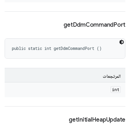
get
Ddm
Command
Port
public static int getDdmCommandPort ()
المرتجعات
int
get
Initial
Heap
Update