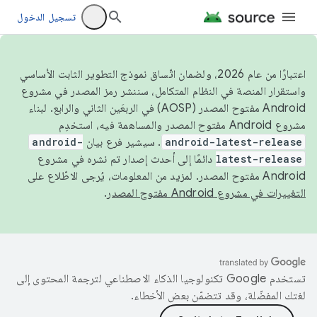
تسجيل الدخول
اعتبارًا من عام 2026، ولضمان اتّساق نموذج التطوير الثابت الأساسي
واستقرار المنصة في النظام المتكامل، سننشر رمز المصدر في مشروع
Android مفتوح المصدر (AOSP) في الربعَين الثاني والرابع. لبناء
مشروع Android مفتوح المصدر والمساهمة فيه، استخدِم
android-latest-release
. سيشير فرع بيان
android-
latest-release
دائمًا إلى أحدث إصدار تم نشره في مشروع
Android مفتوح المصدر. لمزيد من المعلومات، يُرجى الاطّلاع على
التغييرات في مشروع Android مفتوح المصدر
.
تستخدم Google تكنولوجيا الذكاء الاصطناعي لترجمة المحتوى إلى
لغتك المفضّلة، وقد تتضمّن بعض الأخطاء.