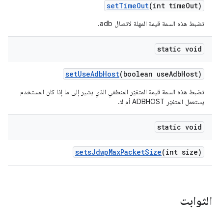
set
Time
Out
(int time
Out)
تضبط هذه السمة قيمة المهلة لاتصال adb.
static void
set
Use
Adb
Host
(boolean use
Adb
Host)
تضبط هذه السمة قيمة المتغيّر المنطقي الذي يشير إلى ما إذا كان المستخدم
يستعمل المتغيّر ADBHOST أم لا.
static void
sets
Jdwp
Max
Packet
Size
(int size)
الثوابت