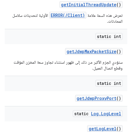
get
Initial
Thread
Update
()
ERROR(/Client)
تعرض هذه السمة علامة
الأولية لتحديثات سلاسل
المحادثات.
static int
get
Jdwp
Max
Packet
Size
()
ستؤدي الحِزم الأكبر من ذلك إلى ظهور استثناء تجاوز سعة المخزن المؤقت
وقطع اتصال العميل.
static int
get
Jdwp
Proxy
Port
()
static
Log
.
Log
Level
get
Log
Level
()