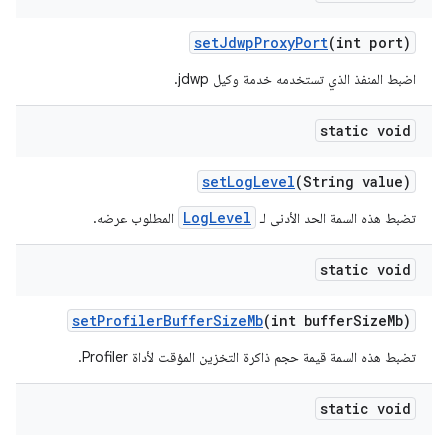
set
Jdwp
Proxy
Port
(int port)
اضبط المنفذ الذي تستخدمه خدمة وكيل jdwp.
static void
set
Log
Level
(String value)
LogLevel
تضبط هذه السمة الحد الأدنى لـ
المطلوب عرضه.
static void
set
Profiler
Buffer
Size
Mb
(int buffer
Size
Mb)
تضبط هذه السمة قيمة حجم ذاكرة التخزين المؤقت لأداة Profiler.
static void