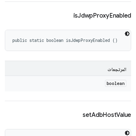
is
Jdwp
Proxy
Enabled
public static boolean isJdwpProxyEnabled ()
المرتجعات
boolean
set
Adb
Host
Value