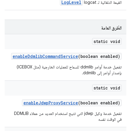
LogLevel
القيمة التلقائية لـ logcat
الطُرق العامة
static void
enable
Ddmlib
Command
Service
(boolean enabled)
تفعيل خدمة أوامر ddmlib للسماح للعمليات الخارجية (مثل ICEBOX)
بإصدار أوامر إلى ddmlib.
static void
enable
Jdwp
Proxy
Service
(boolean enabled)
تفعيل خدمة وكيل jdwp التي تتيح استخدام العديد من عملاء DDMLIB
في الوقت نفسه