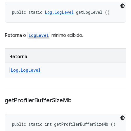
public static 
Log.LogLevel
 getLogLevel ()
Retorna o
LogLevel
mínimo exibido.
Retorna
Log
.
Log
Level
get
Profiler
Buffer
Size
Mb
public static int getProfilerBufferSizeMb ()