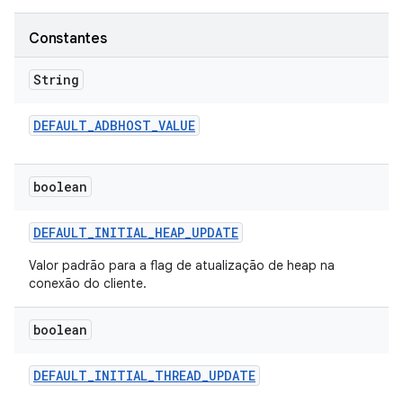
Constantes
String
DEFAULT
_
ADBHOST
_
VALUE
boolean
DEFAULT
_
INITIAL
_
HEAP
_
UPDATE
Valor padrão para a flag de atualização de heap na
conexão do cliente.
boolean
DEFAULT
_
INITIAL
_
THREAD
_
UPDATE