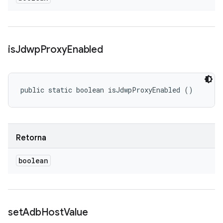
is
Jdwp
Proxy
Enabled
public static boolean isJdwpProxyEnabled ()
Retorna
boolean
set
Adb
Host
Value