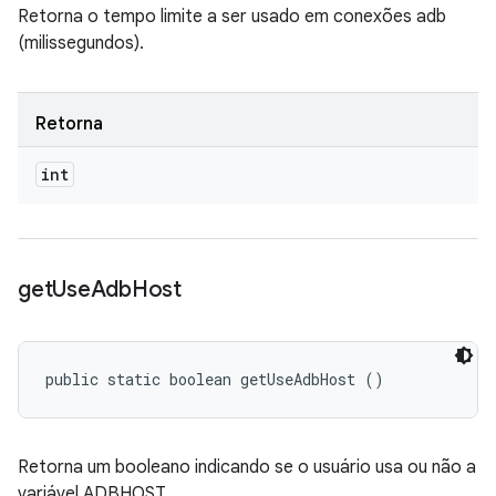
Retorna o tempo limite a ser usado em conexões adb
(milissegundos).
Retorna
int
get
Use
Adb
Host
public static boolean getUseAdbHost ()
Retorna um booleano indicando se o usuário usa ou não a
variável ADBHOST.