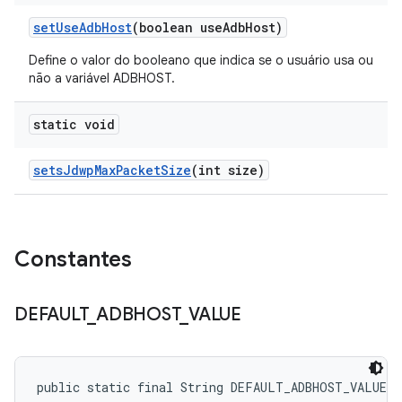
set
Use
Adb
Host
(boolean use
Adb
Host)
Define o valor do booleano que indica se o usuário usa ou
não a variável ADBHOST.
static void
sets
Jdwp
Max
Packet
Size
(int size)
Constantes
DEFAULT
_
ADBHOST
_
VALUE
public static final String DEFAULT_ADBHOST_VALUE