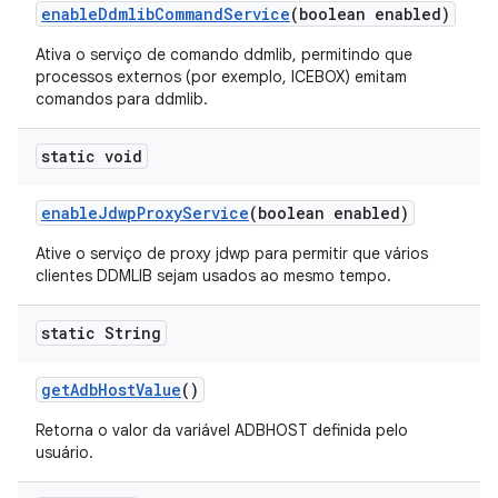
enable
Ddmlib
Command
Service
(boolean enabled)
Ativa o serviço de comando ddmlib, permitindo que
processos externos (por exemplo, ICEBOX) emitam
comandos para ddmlib.
static void
enable
Jdwp
Proxy
Service
(boolean enabled)
Ative o serviço de proxy jdwp para permitir que vários
clientes DDMLIB sejam usados ao mesmo tempo.
static String
get
Adb
Host
Value
()
Retorna o valor da variável ADBHOST definida pelo
usuário.