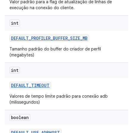
Valor padrão para a flag de atualização de linhas de
execução na conexão do cliente.
int
DEFAULT
_
PROFILER
_
BUFFER
_
SIZE
_
MB
Tamanho padrão do buffer do criador de perfil
(megabytes)
int
DEFAULT
_
TIMEOUT
Valores de tempo limite padrão para conexão adb
(milissegundos)
boolean
DEFAULT
_
USE
_
ADBHOST