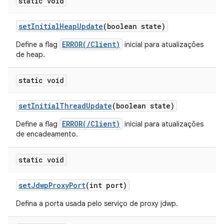
static void
set
Initial
Heap
Update
(boolean state)
ERROR(/Client)
Define a flag
inicial para atualizações
de heap.
static void
set
Initial
Thread
Update
(boolean state)
ERROR(/Client)
Define a flag
inicial para atualizações
de encadeamento.
static void
set
Jdwp
Proxy
Port
(int port)
Defina a porta usada pelo serviço de proxy jdwp.