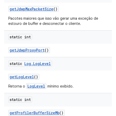
get
Jdwp
Max
Packet
Size
()
Pacotes maiores que isso vão gerar uma exceção de
estouro de buffer e desconectar o cliente.
static int
get
Jdwp
Proxy
Port
()
static
Log
.
Log
Level
get
Log
Level
()
LogLevel
Retorna o
mínimo exibido.
static int
get
Profiler
Buffer
Size
Mb
()