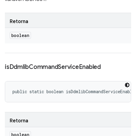
Retorna
boolean
is
Ddmlib
Command
Service
Enabled
public static boolean isDdmlibCommandServiceEnable
Retorna
boolean