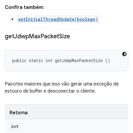
Confira também
:
setInitialThreadUpdate(boolean)
get
Jdwp
Max
Packet
Size
public static int getJdwpMaxPacketSize ()
Pacotes maiores que isso vão gerar uma exceção de
estouro de buffer e desconectar o cliente.
Retorna
int