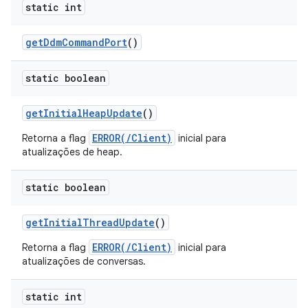
static int
get
Ddm
Command
Port
()
static boolean
get
Initial
Heap
Update
()
ERROR(/Client)
Retorna a flag
inicial para
atualizações de heap.
static boolean
get
Initial
Thread
Update
()
ERROR(/Client)
Retorna a flag
inicial para
atualizações de conversas.
static int