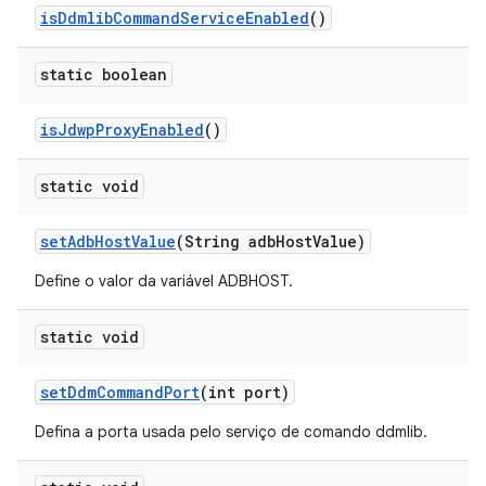
is
Ddmlib
Command
Service
Enabled
()
static boolean
is
Jdwp
Proxy
Enabled
()
static void
set
Adb
Host
Value
(String adb
Host
Value)
Define o valor da variável ADBHOST.
static void
set
Ddm
Command
Port
(int port)
Defina a porta usada pelo serviço de comando ddmlib.