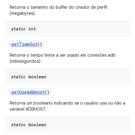
Retorna o tamanho do buffer do criador de perfil
(megabytes).
static int
get
Time
Out
()
Retorna o tempo limite a ser usado em conexões adb
(milissegundos).
static boolean
get
Use
Adb
Host
()
Retorna um booleano indicando se o usuário usa ou não a
variável ADBHOST.
static boolean