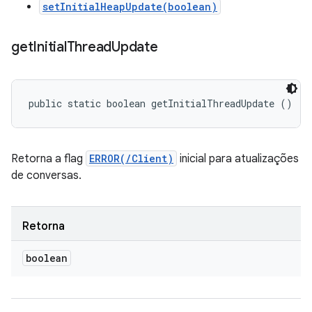
setInitialHeapUpdate(boolean)
get
Initial
Thread
Update
public static boolean getInitialThreadUpdate ()
Retorna a flag
ERROR(/Client)
inicial para atualizações
de conversas.
Retorna
boolean