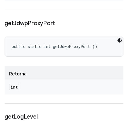
get
Jdwp
Proxy
Port
public static int getJdwpProxyPort ()
Retorna
int
get
Log
Level