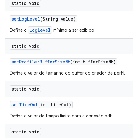
static void
set
Log
Level
(String value)
LogLevel
Define o
mínimo a ser exibido.
static void
set
Profiler
Buffer
Size
Mb
(int buffer
Size
Mb)
Define o valor do tamanho do buffer do criador de perfil.
static void
set
Time
Out
(int time
Out)
Define o valor de tempo limite para a conexão adb.
static void