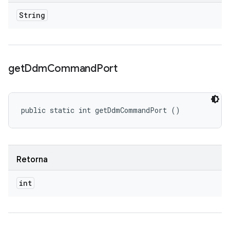
String
get
Ddm
Command
Port
public static int getDdmCommandPort ()
Retorna
int