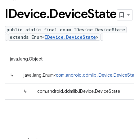
IDevice
.
Device
State
public static final enum IDevice.DeviceState
extends Enum<
IDevice.DeviceState
>
java.lang.Object
↳
java.lang.Enum<
com.android.ddmlib.IDevice.DeviceState
↳
com.android.ddmlib.IDevice.DeviceState