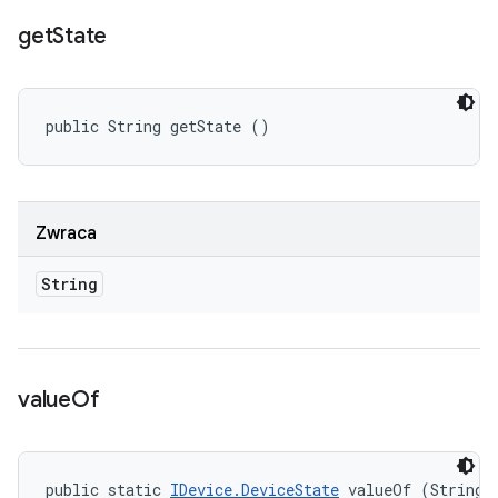
get
State
public String getState ()
Zwraca
String
value
Of
public static 
IDevice.DeviceState
 valueOf (String 