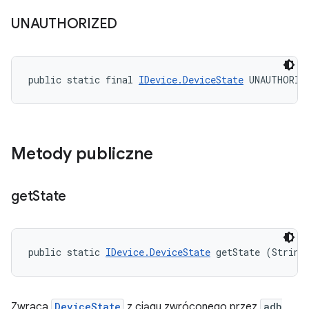
UNAUTHORIZED
public static final 
IDevice.DeviceState
 UNAUTHORIZ
Metody publiczne
get
State
public static 
IDevice.DeviceState
 getState (String
Zwraca
DeviceState
z ciągu zwróconego przez
adb