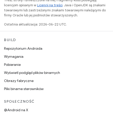
Treść strony i umieszczone na niej fragmenty kodu podlegają
licencjom opisanym w
Licencji na treści
. Java i OpenJDK są znakami
towarowymi lub zastrzeżonymi znakami towarowymi należącymi do
firmy Oracle lub jej podmiotów stowarzyszonych.
Ostatnia aktualizacja: 2026-06-22 UTC.
BUILD
Repozytorium Androida
Wymagania
Pobieranie
Wyświetl podgląd plików binarnych
Obrazy fabryczne
Pliki binarne sterowników
SPOŁECZNOŚĆ
@Android na X