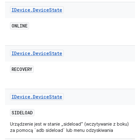
IDevice
.
Device
State
ONLINE
IDevice
.
Device
State
RECOVERY
IDevice
.
Device
State
SIDELOAD
Urządzenie jest w stanie „sideload” (wczytywanie z boku)
za pomocą `adb sideload` lub menu odzyskiwania