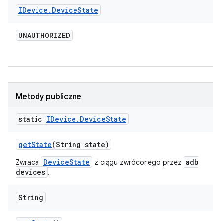
IDevice
.
Device
State
UNAUTHORIZED
Metody publiczne
static
IDevice
.
Device
State
get
State
(String state)
DeviceState
adb
Zwraca
z ciągu zwróconego przez
devices
.
String