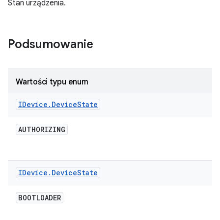
Stan urządzenia.
Podsumowanie
Wartości typu enum
IDevice
.
Device
State
AUTHORIZING
IDevice
.
Device
State
BOOTLOADER