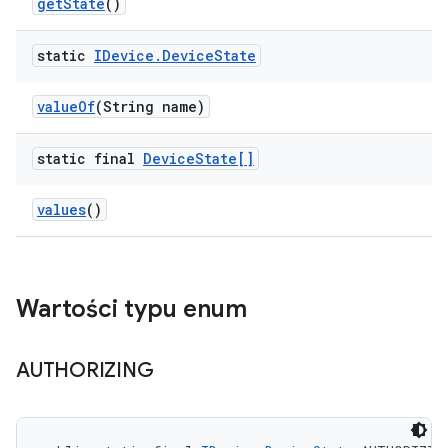
get
State
()
static
IDevice
.
Device
State
value
Of
(String name)
static final
Device
State[]
values
()
Wartości typu enum
AUTHORIZING