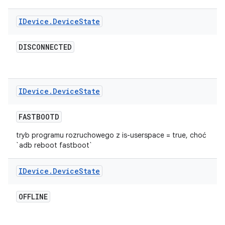
IDevice
.
Device
State
DISCONNECTED
IDevice
.
Device
State
FASTBOOTD
tryb programu rozruchowego z is-userspace = true, choć
`adb reboot fastboot`
IDevice
.
Device
State
OFFLINE