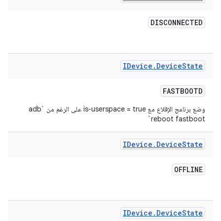
DISCONNECTED
IDevice
.
Device
State
FASTBOOTD
وضع برنامج الإقلاع مع is-userspace = true على الرغم من `adb
reboot fastboot`
IDevice
.
Device
State
OFFLINE
IDevice
.
Device
State