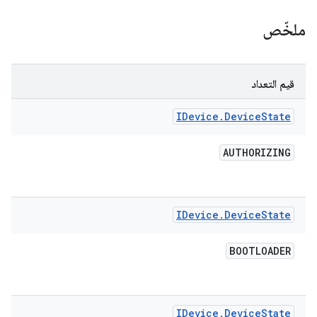
ملخّص
قيم التعداد
IDevice
.
Device
State
AUTHORIZING
IDevice
.
Device
State
BOOTLOADER
IDevice
.
Device
State