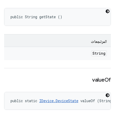
public String getState ()
المرتجعات
String
value
Of
public static 
IDevice.DeviceState
 valueOf (String 