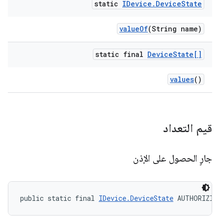
static
IDevice
.
Device
State
value
Of
(String name)
static final
Device
State[]
values
()
قيم التعداد
جارٍ الحصول على الإذن
public static final 
IDevice.DeviceState
 AUTHORIZIN