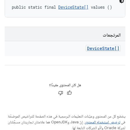
public static final 
DeviceState[]
 values ()
المرتجعات
Device
State[]
هل كان المحتوى مفيدًا؟
يخضع كل من المحتوى وعيّنات التعليمات البرمجية في هذه الصفحة للتراخيص الموضحّة
في
ترخيص استخدام المحتوى
. إنّ Java وOpenJDK هما علامتان تجاريتان مسجَّلتان
لشركة Oracle و/أو الشركات التابعة لها.