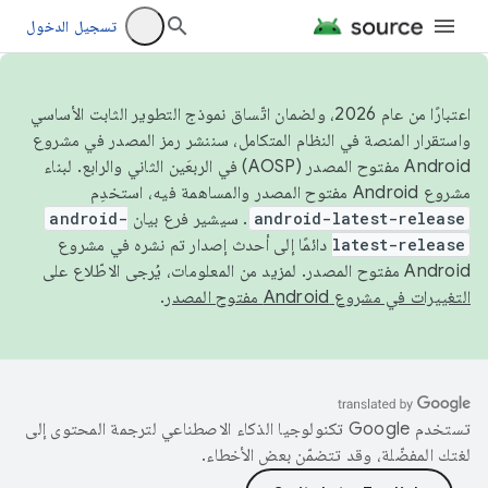
تسجيل الدخول
اعتبارًا من عام 2026، ولضمان اتّساق نموذج التطوير الثابت الأساسي
واستقرار المنصة في النظام المتكامل، سننشر رمز المصدر في مشروع
Android مفتوح المصدر (AOSP) في الربعَين الثاني والرابع. لبناء
مشروع Android مفتوح المصدر والمساهمة فيه، استخدِم
android-latest-release
. سيشير فرع بيان
android-
latest-release
دائمًا إلى أحدث إصدار تم نشره في مشروع
Android مفتوح المصدر. لمزيد من المعلومات، يُرجى الاطّلاع على
التغييرات في مشروع Android مفتوح المصدر
.
تستخدم Google تكنولوجيا الذكاء الاصطناعي لترجمة المحتوى إلى
لغتك المفضّلة، وقد تتضمّن بعض الأخطاء.