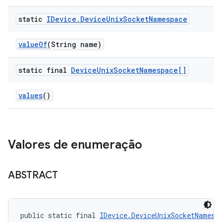
static
IDevice
.
Device
Unix
Socket
Namespace
value
Of
(String name)
static final
Device
Unix
Socket
Namespace[]
values
()
Valores de enumeração
ABSTRACT
public static final 
IDevice.DeviceUnixSocketNamesp