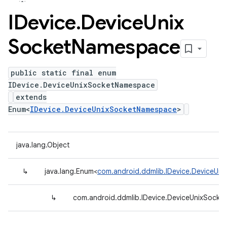
IDevice
.
Device
Unix
Socket
Namespace
public static final enum
IDevice.DeviceUnixSocketNamespace
extends
Enum<
IDevice.DeviceUnixSocketNamespace
>
java.lang.Object
↳
java.lang.Enum<
com.android.ddmlib.IDevice.DeviceUn
↳
com.android.ddmlib.IDevice.DeviceUnixSock