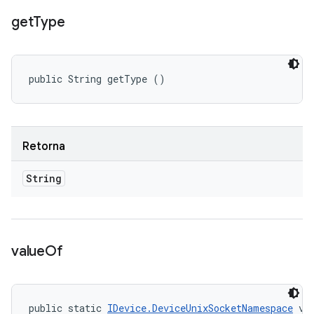
get
Type
public String getType ()
Retorna
String
value
Of
public static 
IDevice.DeviceUnixSocketNamespace
 va