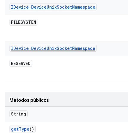
IDevice
.
Device
Unix
Socket
Namespace
FILESYSTEM
IDevice
.
Device
Unix
Socket
Namespace
RESERVED
Métodos públicos
String
get
Type
()