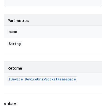
Parâmetros
name
String
Retorna
IDevice
.
Device
Unix
Socket
Namespace
values