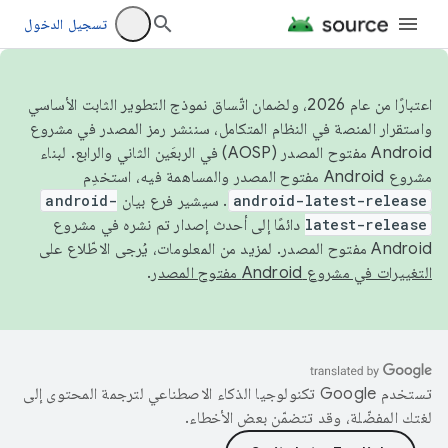
تسجيل الدخول
اعتبارًا من عام 2026، ولضمان اتّساق نموذج التطوير الثابت الأساسي
واستقرار المنصة في النظام المتكامل، سننشر رمز المصدر في مشروع
Android مفتوح المصدر (AOSP) في الربعَين الثاني والرابع. لبناء
مشروع Android مفتوح المصدر والمساهمة فيه، استخدِم
android-latest-release
. سيشير فرع بيان
android-
latest-release
دائمًا إلى أحدث إصدار تم نشره في مشروع
Android مفتوح المصدر. لمزيد من المعلومات، يُرجى الاطّلاع على
التغييرات في مشروع Android مفتوح المصدر
.
تستخدم Google تكنولوجيا الذكاء الاصطناعي لترجمة المحتوى إلى
لغتك المفضّلة، وقد تتضمّن بعض الأخطاء.