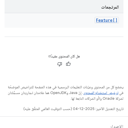
المرتجعات
Feature[]
هل كان المحتوى مفيدًا؟
يخضع كل من المحتوى وعيّنات التعليمات البرمجية في هذه الصفحة للتراخيص الموضحّة
في
ترخيص استخدام المحتوى
. إنّ Java وOpenJDK هما علامتان تجاريتان مسجَّلتان
لشركة Oracle و/أو الشركات التابعة لها.
تاريخ التعديل الأخير: 2025-12-04 (حسب التوقيت العالمي المتفَّق عليه)
الإصدار