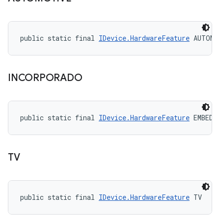
public static final 
IDevice.HardwareFeature
 AUTOMO
INCORPORADO
public static final 
IDevice.HardwareFeature
 EMBEDD
TV
public static final 
IDevice.HardwareFeature
 TV