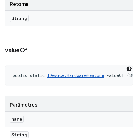
Retorna
String
value
Of
public static 
IDevice.HardwareFeature
 valueOf (Str
Parâmetros
name
String