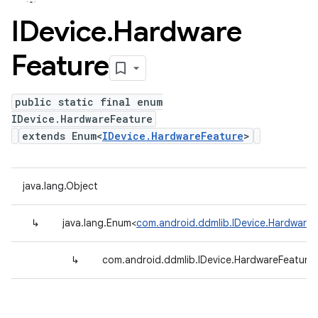
IDevice
.
Hardware
Feature
public static final enum
IDevice.HardwareFeature
extends Enum<
IDevice.HardwareFeature
>
java.lang.Object
↳
java.lang.Enum<
com.android.ddmlib.IDevice.HardwareF
↳
com.android.ddmlib.IDevice.HardwareFeature