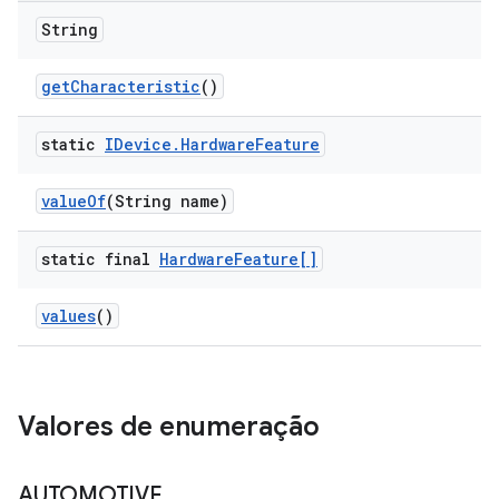
String
get
Characteristic
()
static
IDevice
.
Hardware
Feature
value
Of
(String name)
static final
Hardware
Feature[]
values
()
Valores de enumeração
AUTOMOTIVE