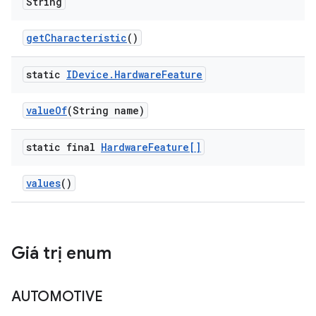
String
get
Characteristic
()
static
IDevice
.
Hardware
Feature
value
Of
(String name)
static final
Hardware
Feature[]
values
()
Giá trị enum
AUTOMOTIVE