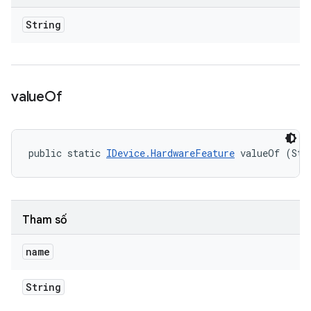
String
value
Of
public static 
IDevice.HardwareFeature
 valueOf (Str
Tham số
name
String