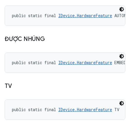
public static final 
IDevice.HardwareFeature
 AUTOMO
ĐƯỢC NHÚNG
public static final 
IDevice.HardwareFeature
 EMBEDD
TV
public static final 
IDevice.HardwareFeature
 TV