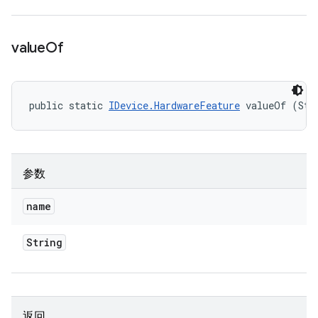
value
Of
public static 
IDevice.HardwareFeature
 valueOf (Str
参数
name
String
返回