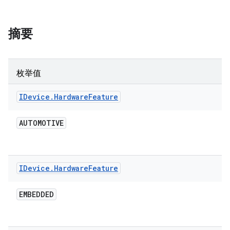
摘要
枚举值
IDevice
.
Hardware
Feature
AUTOMOTIVE
IDevice
.
Hardware
Feature
EMBEDDED