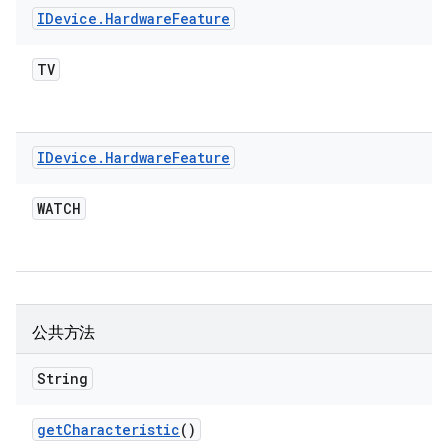
IDevice
.
Hardware
Feature
TV
IDevice
.
Hardware
Feature
WATCH
公共方法
String
get
Characteristic
()