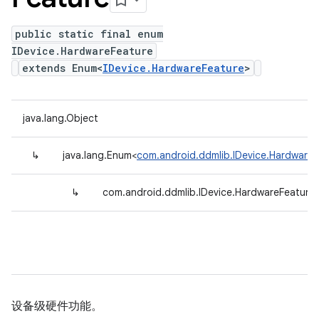
public static final enum
IDevice.HardwareFeature
extends Enum<
IDevice.HardwareFeature
>
java.lang.Object
↳
java.lang.Enum<
com.android.ddmlib.IDevice.HardwareF
↳
com.android.ddmlib.IDevice.HardwareFeature
设备级硬件功能。