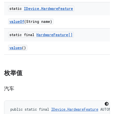
static
IDevice
.
Hardware
Feature
value
Of
(String name)
static final
Hardware
Feature[]
values
()
枚举值
汽车
public static final 
IDevice.HardwareFeature
 AUTOMO