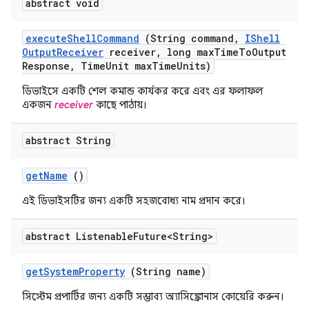
abstract void
execute
Shell
Command
(String command
,
IShell
Output
Receiver
receiver
,
long max
Time
To
Output
Response
,
Time
Unit max
Time
Units)
ডিভাইসে একটি শেল কমান্ড কার্যকর করে এবং এর ফলাফল
একজন
receiver
কাছে পাঠায়।
abstract String
get
Name
()
এই ডিভাইসটির জন্য একটি সহজবোধ্য নাম প্রদান করে।
abstract Listenable
Future<String>
get
System
Property
(String name)
সিস্টেম প্রপার্টির জন্য একটি সম্ভাব্য অ্যাসিঙ্ক্রোনাস কোয়েরি করুন।