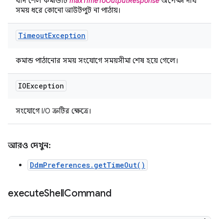
যদি শেল কমান্ডটি
maxTimeToOutputResponse
অপেক্ষা দীর্ঘ
সময় ধরে কোনো আউটপুট না পাঠায়।
Timeout
Exception
কমান্ড পাঠানোর সময় সংযোগে সময়সীমা শেষ হয়ে গেলে।
IOException
সংযোগে I/O ত্রুটির ক্ষেত্রে।
আরও দেখুন:
DdmPreferences.getTimeOut()
execute
Shell
Command