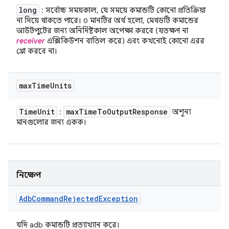
long
: সর্বোচ্চ সময়কাল, যে সময়ে কমান্ডটি কোনো প্রতিক্রিয়া
না দিয়ে থাকতে পারে। ০ মানটির অর্থ হলো, মেথডটি কমান্ডের
আউটপুটের জন্য অনির্দিষ্টকাল অপেক্ষা করবে (যতক্ষণ না
receiver
এক্সিকিউশন বাতিল করে) এবং কখনোই কোনো এরর
থ্রো করবে না।
max
Time
Units
Time
Unit
max
Time
To
Output
Response
:
অশূন্য
মানগুলোর জন্য একক।
নিক্ষেপ
Adb
Command
Rejected
Exception
যদি adb কমান্ডটি প্রত্যাখ্যান করে।