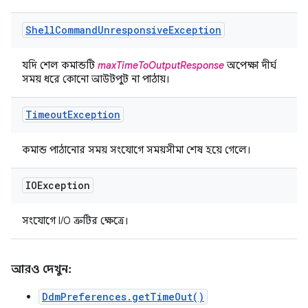
Shell
Command
Unresponsive
Exception
যদি শেল কমান্ডটি
maxTimeToOutputResponse
অপেক্ষা দীর্ঘ
সময় ধরে কোনো আউটপুট না পাঠায়।
Timeout
Exception
কমান্ড পাঠানোর সময় সংযোগে সময়সীমা শেষ হয়ে গেলে।
IOException
সংযোগে I/O ত্রুটির ক্ষেত্রে।
আরও দেখুন:
DdmPreferences.getTimeOut()