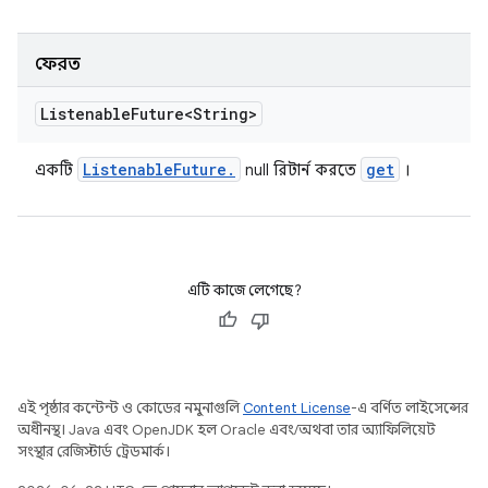
ফেরত
Listenable
Future<String>
Listenable
Future
.
get
একটি
null রিটার্ন করতে
।
এটি কাজে লেগেছে?
এই পৃষ্ঠার কন্টেন্ট ও কোডের নমুনাগুলি
Content License
-এ বর্ণিত লাইসেন্সের
অধীনস্থ। Java এবং OpenJDK হল Oracle এবং/অথবা তার অ্যাফিলিয়েট
সংস্থার রেজিস্টার্ড ট্রেডমার্ক।