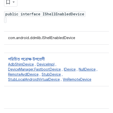
public interface IShellEnabledDevice
com.android.ddmlib.IShellEnabledDevice
পরিচিত পরোক্ষ উপশ্রেণী
AdbShimDevice
,
DeviceImpl
,
DeviceManager.FastbootDevice
,
IDevice
,
NullDevice
,
RemoteAvdIDevice
,
StubDevice
,
StubLocalAndroidVirtualDevice
,
VmRemoteDevice