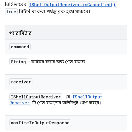
রিসিভারের
IShellOutputReceiver.isCancelled()
true
রিটার্ন না করা পর্যন্ত ব্লক হয়ে থাকবে।
প্যারামিটার
command
String
: কার্যকর করার জন্য শেল কমান্ড
receiver
IShell
Output
Receiver
IShell
Output
: যে
Receiver
টি শেল কমান্ডের আউটপুট গ্রহণ করবে।
max
Time
To
Output
Response