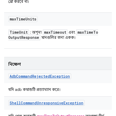
থ্রো করবে না।
max
Time
Units
Time
Unit
max
Timeout
max
Time
To
: অশূন্য
এবং
Output
Response
মানগুলির জন্য একক।
নিক্ষেপ
Adb
Command
Rejected
Exception
যদি adb কমান্ডটি প্রত্যাখ্যান করে।
Shell
Command
Unresponsive
Exception