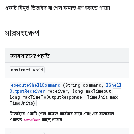
একটি বিমূর্ত ডিভাইস যা শেল কমান্ড গ্রহণ করতে পারে।
সারসংক্ষেপ
জনসাধারণের পদ্ধতি
abstract void
execute
Shell
Command
(String command
,
IShell
Output
Receiver
receiver
,
long max
Timeout
,
long max
Time
To
Output
Response
,
Time
Unit max
Time
Units)
ডিভাইসে একটি শেল কমান্ড কার্যকর করে এবং এর ফলাফল
একজন
receiver
কাছে পাঠায়।