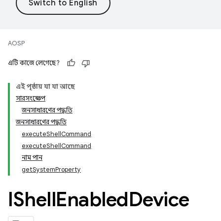
AOSP
এটি কাজে লেগেছে?
এই পৃষ্ঠায় যা যা আছে
সারসংক্ষেপ
জনসাধারণের পদ্ধতি
জনসাধারণের পদ্ধতি
executeShellCommand
executeShellCommand
নাম পান
getSystemProperty
IShell
Enabled
Device