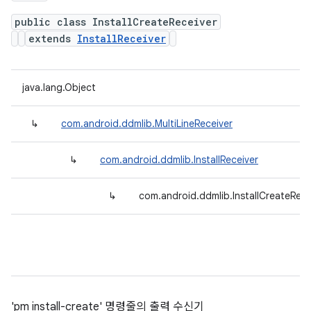
public class InstallCreateReceiver
extends
InstallReceiver
java.lang.Object
↳
com.android.ddmlib.MultiLineReceiver
↳
com.android.ddmlib.InstallReceiver
↳
com.android.ddmlib.InstallCreateRece
'pm install-create' 명령줄의 출력 수신기