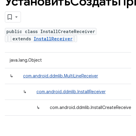
УстановитьСоздатьПр
public class InstallCreateReceiver
extends
InstallReceiver
java.lang.Object
↳
com.android.ddmlib.MultiLineReceiver
↳
com.android.ddmlib.InstallReceiver
↳
com.android.ddmlib.InstallCreateReceiver