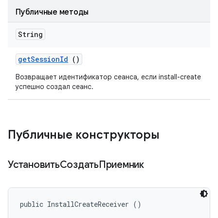
Публичные методы
String
get
Session
Id
()
Возвращает идентификатор сеанса, если install-create
успешно создал сеанс.
Публичные конструкторы
УстановитьСоздатьПриемник
public InstallCreateReceiver ()