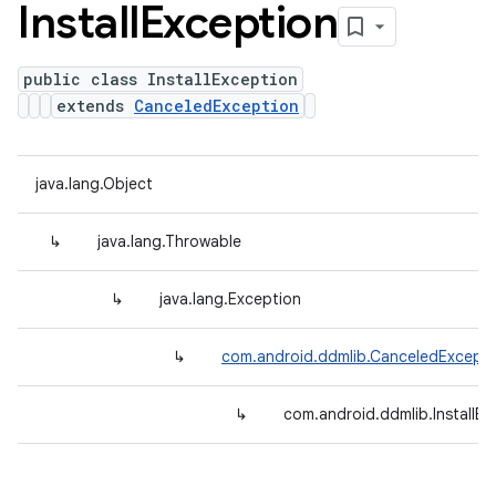
Install
Exception
public class InstallException
extends
CanceledException
java.lang.Object
↳
java.lang.Throwable
↳
java.lang.Exception
↳
com.android.ddmlib.CanceledExcepti
↳
com.android.ddmlib.InstallEx