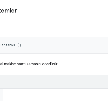
temler
FinishNs ()
al makine saati zamanını döndürür.