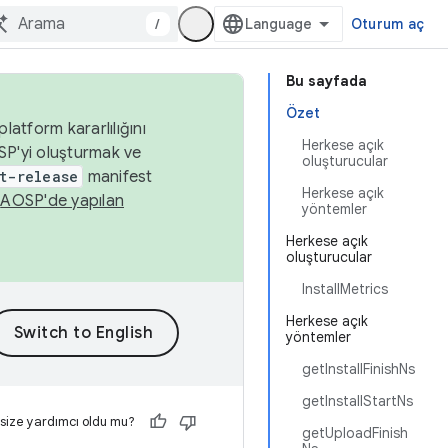
/
Oturum aç
Bu sayfada
Özet
latform kararlılığını
Herkese açık
SP'yi oluşturmak ve
oluşturucular
t-release
manifest
Herkese açık
n
AOSP'de yapılan
yöntemler
Herkese açık
oluşturucular
InstallMetrics
Herkese açık
yöntemler
getInstallFinishNs
getInstallStartNs
 size yardımcı oldu mu?
getUploadFinish