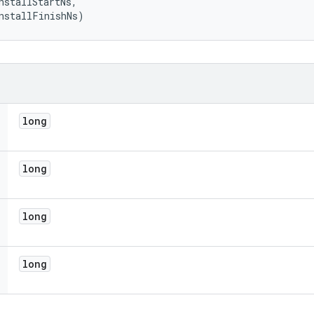
nstallStartNs, 

nstallFinishNs)
long
long
long
long