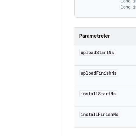
                long i
                long i
Parametreler
upload
Start
Ns
upload
Finish
Ns
install
Start
Ns
install
Finish
Ns