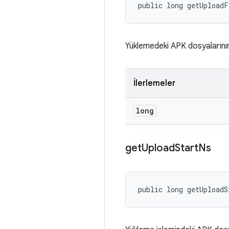
public long getUpload
Yüklemedeki APK dosyalarının
İlerlemeler
long
get
Upload
Start
Ns
public long getUploadS