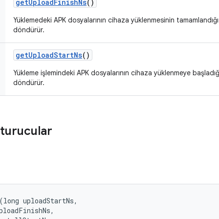
get
Upload
Finish
Ns
()
Yüklemedeki APK dosyalarının cihaza yüklenmesinin tamamlandığı 
döndürür.
get
Upload
Start
Ns
()
Yükleme işlemindeki APK dosyalarının cihaza yüklenmeye başladığı
döndürür.
turucular
(long uploadStartNs, 

ploadFinishNs, 
