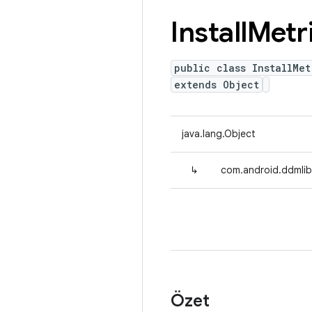
Install
Metr
public class InstallMet
extends Object
java.lang.Object
↳
com.android.ddmlib.
Özet