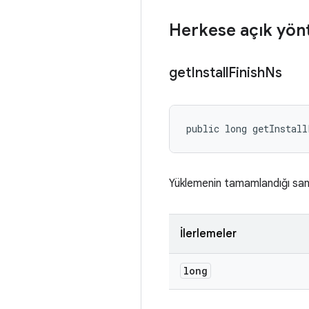
Herkese açık yön
get
Install
Finish
Ns
public long getInstall
Yüklemenin tamamlandığı san
İlerlemeler
long