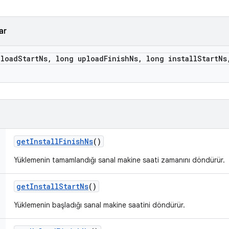
ar
pload
Start
Ns
,
long upload
Finish
Ns
,
long install
Start
Ns
get
Install
Finish
Ns
()
Yüklemenin tamamlandığı sanal makine saati zamanını döndürür.
get
Install
Start
Ns
()
Yüklemenin başladığı sanal makine saatini döndürür.