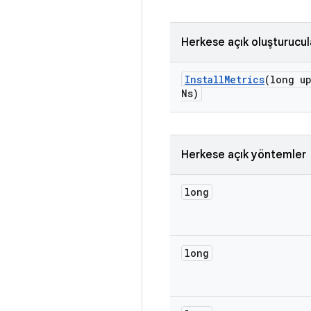
Herkese açık oluşturucul
Install
Metrics
(long u
Ns)
Herkese açık yöntemler
long
long