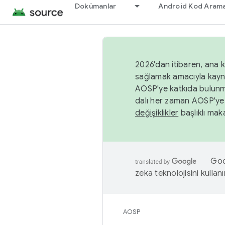
Dokümanlar
Android Kod Arama
2026'dan itibaren, ana k
sağlamak amacıyla kayn
AOSP'ye katkıda bulunm
dalı her zaman AOSP'ye 
değişiklikler
başlıklı maka
Goog
zeka teknolojisini kullanı
AOSP