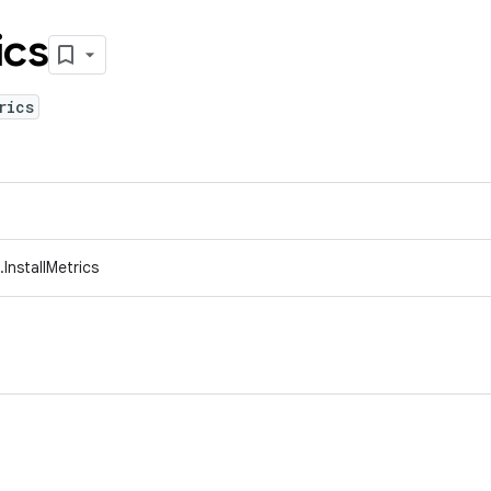
ics
rics
InstallMetrics