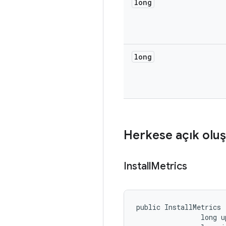
long
long
Herkese açık oluş
Install
Metrics
public InstallMetrics 
                long u