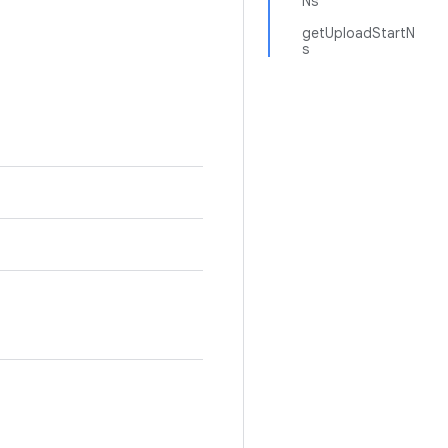
Ns
getUploadStartN
s