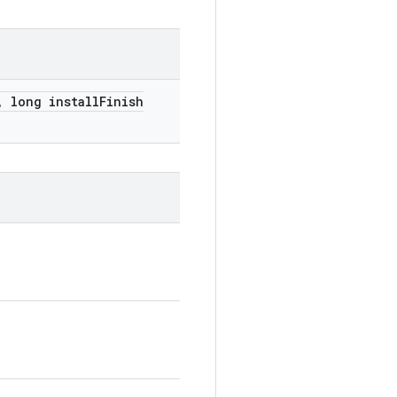
,
long install
Finish