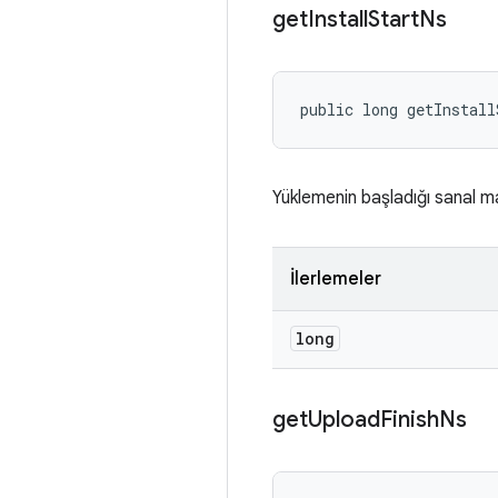
get
Install
Start
Ns
public long getInstall
Yüklemenin başladığı sanal m
İlerlemeler
long
get
Upload
Finish
Ns