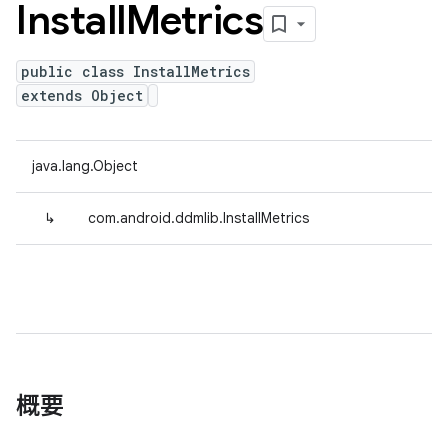
Install
Metrics
public class InstallMetrics
extends Object
java.lang.Object
↳
com.android.ddmlib.InstallMetrics
概要