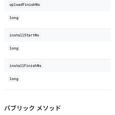
upload
Finish
Ns
long
install
Start
Ns
long
install
Finish
Ns
long
パブリック メソッド