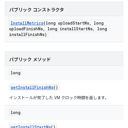
パブリック コンストラクタ
Install
Metrics
(long upload
Start
Ns
,
long
upload
Finish
Ns
,
long install
Start
Ns
,
long
install
Finish
Ns)
パブリック メソッド
long
get
Install
Finish
Ns
()
インストールが完了した VM クロック時間を返します。
long
get
Install
Start
Ns
()