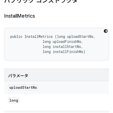
パブリック コンストラクタ
Install
Metrics
public InstallMetrics (long uploadStartNs, 

                long uploadFinishNs, 

                long installStartNs, 

                long installFinishNs)
パラメータ
upload
Start
Ns
long