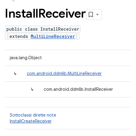
Install
Receiver
public class InstallReceiver
extends
MultiLineReceiver
java.lang.Object
↳
com.android.ddmlib.MultiLineReceiver
↳
com.android.ddmlib.InstallReceiver
Sottoclassi dirette note
InstallCreateReceiver