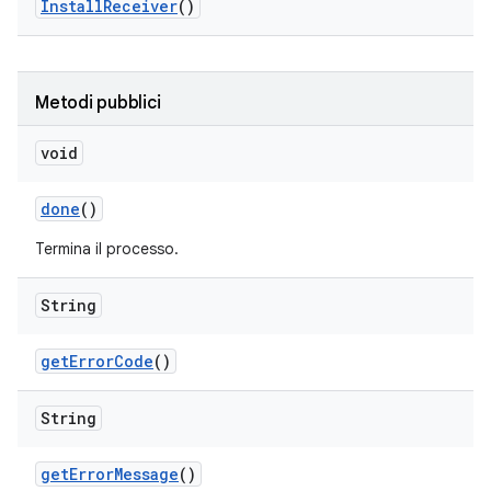
Install
Receiver
()
Metodi pubblici
void
done
()
Termina il processo.
String
get
Error
Code
()
String
get
Error
Message
()