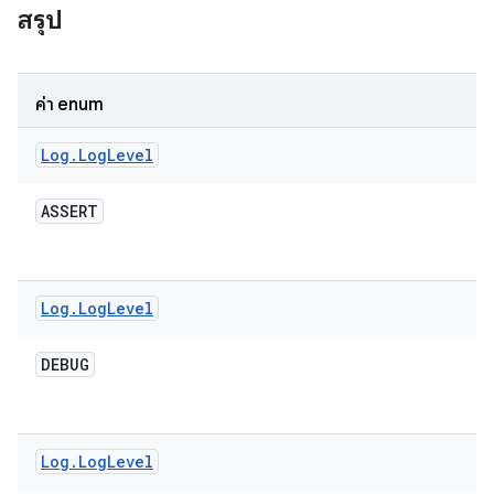
สรุป
ค่า enum
Log
.
Log
Level
ASSERT
Log
.
Log
Level
DEBUG
Log
.
Log
Level