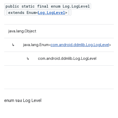
public static final enum Log.LogLevel
extends Enum<
Log.LogLevel
>
java.lang.Object
↳
java.lang.Enum<
com.android.ddmlib.Log.LogLevel
>
↳
com.android.ddmlib.Log.LogLevel
enum ของ Log Level