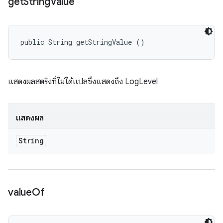
get
String
Value
public String getStringValue ()
แสดงผลสตริงที่ไม่ได้แปลซึ่งแสดงถึง LogLevel
แสดงผล
String
value
Of