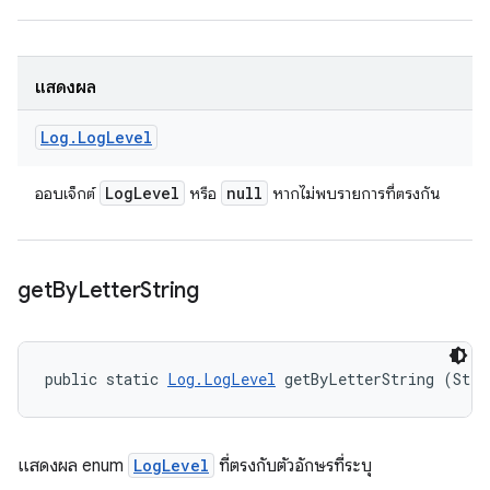
แสดงผล
Log
.
Log
Level
Log
Level
null
ออบเจ็กต์
หรือ
หากไม่พบรายการที่ตรงกัน
get
By
Letter
String
public static 
Log.LogLevel
 getByLetterString (Stri
แสดงผล enum
LogLevel
ที่ตรงกับตัวอักษรที่ระบุ