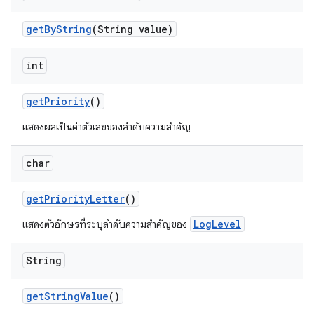
get
By
String
(String value)
int
get
Priority
()
แสดงผลเป็นค่าตัวเลขของลำดับความสำคัญ
char
get
Priority
Letter
()
LogLevel
แสดงตัวอักษรที่ระบุลำดับความสำคัญของ
String
get
String
Value
()