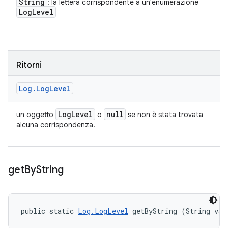
String
: la lettera corrispondente a un'enumerazione
Log
Level
Ritorni
Log
.
Log
Level
Log
Level
null
un oggetto
o
se non è stata trovata
alcuna corrispondenza.
get
By
String
public static 
Log.LogLevel
 getByString (String val