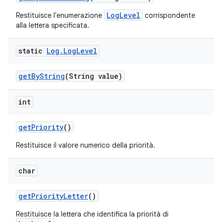
LogLevel
Restituisce l'enumerazione
corrispondente
alla lettera specificata.
static
Log
.
Log
Level
get
By
String
(String value)
int
get
Priority
()
Restituisce il valore numerico della priorità.
char
get
Priority
Letter
()
Restituisce la lettera che identifica la priorità di