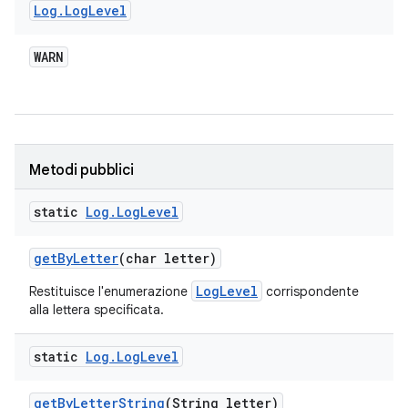
Log
.
Log
Level
WARN
Metodi pubblici
static
Log
.
Log
Level
get
By
Letter
(char letter)
LogLevel
Restituisce l'enumerazione
corrispondente
alla lettera specificata.
static
Log
.
Log
Level
get
By
Letter
String
(String letter)