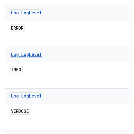
Log
.
Log
Level
ERROR
Log
.
Log
Level
INFO
Log
.
Log
Level
VERBOSE