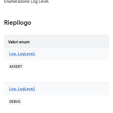
Enumerazione Log Level.
Riepilogo
Valori enum
Log
.
Log
Level
ASSERT
Log
.
Log
Level
DEBUG