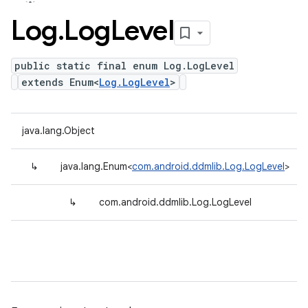
Log
.
Log
Level
public static final enum Log.LogLevel
extends Enum<
Log.LogLevel
>
java.lang.Object
↳
java.lang.Enum<
com.android.ddmlib.Log.LogLevel
>
↳
com.android.ddmlib.Log.LogLevel