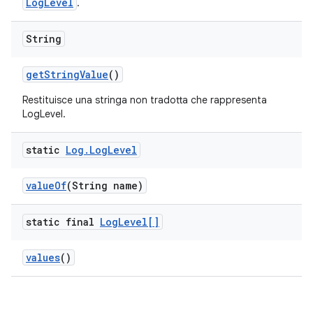
LogLevel
.
String
get
String
Value
()
Restituisce una stringa non tradotta che rappresenta
LogLevel.
static
Log
.
Log
Level
value
Of
(String name)
static final
Log
Level[]
values
()