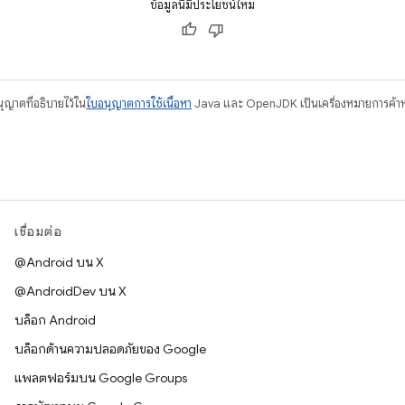
ข้อมูลนี้มีประโยชน์ไหม
อนุญาตที่อธิบายไว้ใน
ใบอนุญาตการใช้เนื้อหา
Java และ OpenJDK เป็นเครื่องหมายการค้าห
เชื่อมต่อ
@Android บน X
@AndroidDev บน X
บล็อก Android
บล็อกด้านความปลอดภัยของ Google
แพลตฟอร์มบน Google Groups