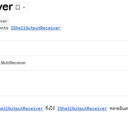
ver
iver
ents
IShellOutputReceiver
.MultiReceiver
hellOutputReceiver
ซึ่งใช้
IShellOutputReceiver
หลายอินสแ