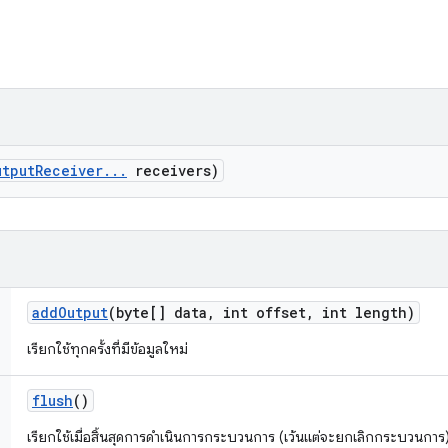
utput
Receiver
.
.
.
receivers)
add
Output
(byte[] data
,
int offset
,
int length)
เรียกใช้ทุกครั้งที่มีข้อมูลใหม่
flush
()
เรียกใช้เมื่อสิ้นสุดการดำเนินการกระบวนการ (เว้นแต่จะยกเลิกกระบวนการ