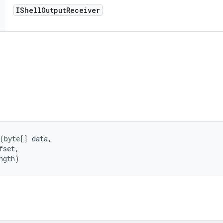
IShell
Output
Receiver
(byte[] data, 

set, 

ngth)