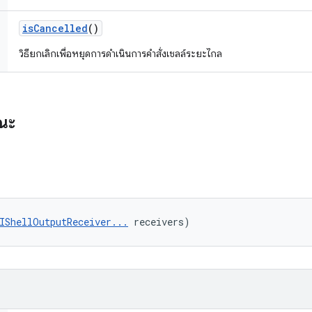
is
Cancelled
()
วิธียกเลิกเพื่อหยุดการดำเนินการคำสั่งเชลล์ระยะไกล
รณะ
IShellOutputReceiver...
 receivers)