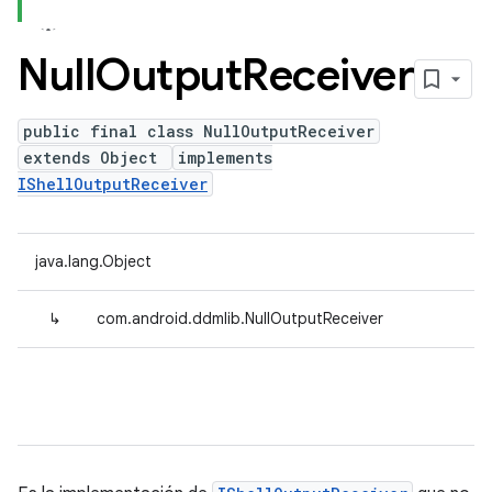
Null
Output
Receiver
public final class NullOutputReceiver
extends Object
implements
IShellOutputReceiver
java.lang.Object
↳
com.android.ddmlib.NullOutputReceiver