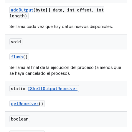
add
Output
(byte[] data
,
int offset
,
int
length)
Se llama cada vez que hay datos nuevos disponibles.
void
flush
()
Se llama al final de la ejecución del proceso (a menos que
se haya cancelado el proceso).
static
IShell
Output
Receiver
get
Receiver
()
boolean