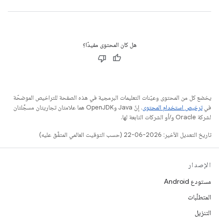
هل كان المحتوى مفيدًا؟
يخضع كل من المحتوى وعيّنات التعليمات البرمجية في هذه الصفحة للتراخيص الموضحّة
في
ترخيص استخدام المحتوى
. إنّ Java وOpenJDK هما علامتان تجاريتان مسجَّلتان
لشركة Oracle و/أو الشركات التابعة لها.
تاريخ التعديل الأخير: 2026-06-22 (حسب التوقيت العالمي المتفَّق عليه)
الإصدار
مستودع Android
المتطلّبات
التنزيل