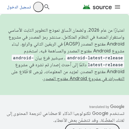
تسجيل الدخول
اعتبارًا من عام 2026، ولضمان اتّساق نموذج التطوير الثابت الأساسي
واستقرار المنصة في النظام المتكامل، سننشر رمز المصدر في مشروع
Android مفتوح المصدر (AOSP) في الربعَين الثاني والرابع. لبناء
مشروع Android مفتوح المصدر والمساهمة فيه، استخدِم
android-latest-release
. سيشير فرع بيان
android-
latest-release
دائمًا إلى أحدث إصدار تم نشره في مشروع
Android مفتوح المصدر. لمزيد من المعلومات، يُرجى الاطّلاع على
التغييرات في مشروع Android مفتوح المصدر
.
تستخدم Google تكنولوجيا الذكاء الاصطناعي لترجمة المحتوى إلى
لغتك المفضّلة، وقد تتضمّن بعض الأخطاء.