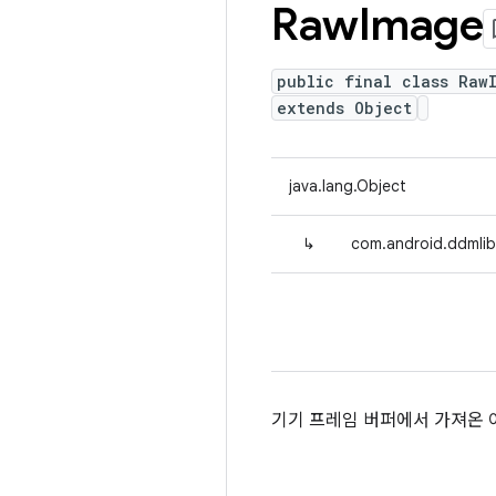
Raw
Image
public final class Raw
extends Object
java.lang.Object
↳
com.android.ddmli
기기 프레임 버퍼에서 가져온 