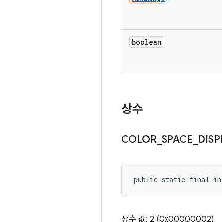
boolean
상수
COLOR
_
SPACE
_
DISP
public static final i
상수 값: 2 (0x00000002)