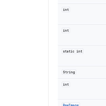
int
int
static int
String
int
Raw
Image