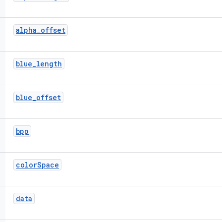
alpha
_
offset
blue
_
length
blue
_
offset
bpp
color
Space
data