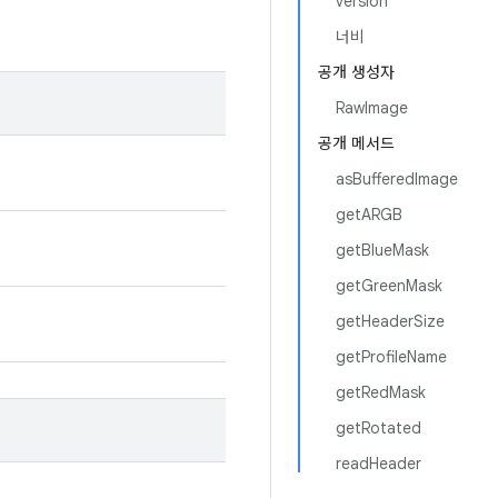
version
너비
공개 생성자
RawImage
공개 메서드
asBufferedImage
getARGB
getBlueMask
getGreenMask
getHeaderSize
getProfileName
getRedMask
getRotated
readHeader