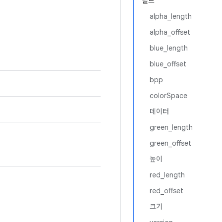
필드
alpha_length
alpha_offset
blue_length
blue_offset
bpp
colorSpace
데이터
green_length
green_offset
높이
red_length
red_offset
크기