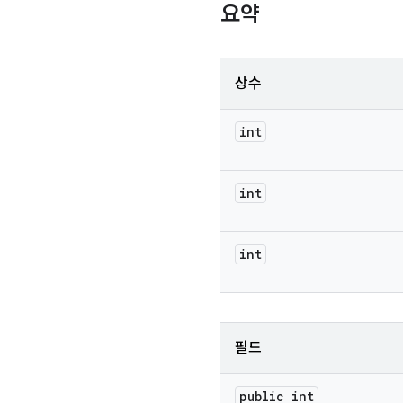
요약
상수
int
int
int
필드
public int