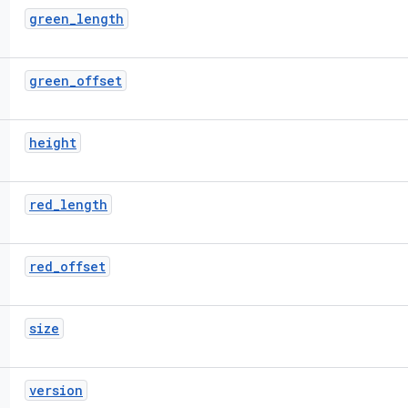
green
_
length
green
_
offset
height
red
_
length
red
_
offset
size
version