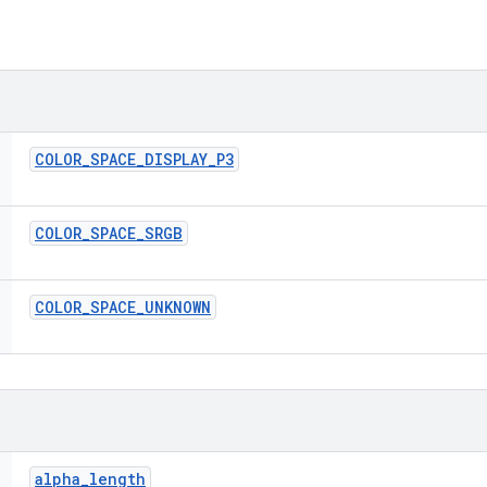
COLOR
_
SPACE
_
DISPLAY
_
P3
COLOR
_
SPACE
_
SRGB
COLOR
_
SPACE
_
UNKNOWN
alpha
_
length