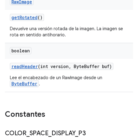
Raw
Image
get
Rotated
()
Devuelve una versión rotada de la imagen. La imagen se
rota en sentido antihorario.
boolean
read
Header
(int version
,
Byte
Buffer buf)
Lee el encabezado de un RawImage desde un
ByteBuffer
.
Constantes
COLOR
_
SPACE
_
DISPLAY
_
P3