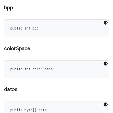
bpp
public int bpp
color
Space
public int colorSpace
datos
public byte[] data