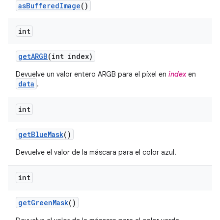
as
Buffered
Image
()
int
get
ARGB
(int index)
Devuelve un valor entero ARGB para el píxel en
index
en
data
.
int
get
Blue
Mask
()
Devuelve el valor de la máscara para el color azul.
int
get
Green
Mask
()