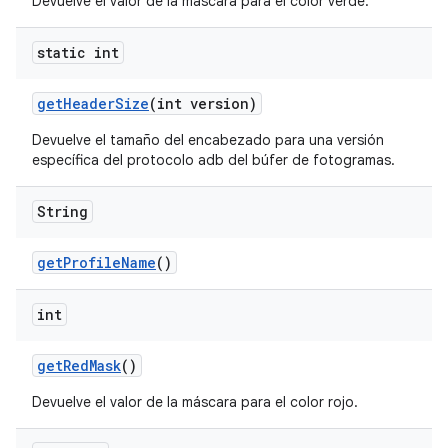
Devuelve el valor de la máscara para el color verde.
static int
get
Header
Size
(int version)
Devuelve el tamaño del encabezado para una versión
específica del protocolo adb del búfer de fotogramas.
String
get
Profile
Name
()
int
get
Red
Mask
()
Devuelve el valor de la máscara para el color rojo.