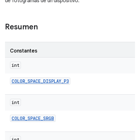
de fotogramas de un dispositivo.
Resumen
Constantes
int
COLOR
_
SPACE
_
DISPLAY
_
P3
int
COLOR
_
SPACE
_
SRGB
int