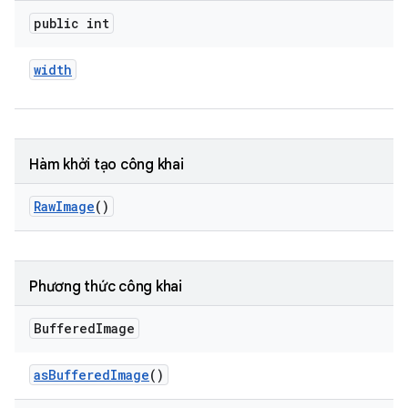
public int
width
Hàm khởi tạo công khai
Raw
Image
()
Phương thức công khai
Buffered
Image
as
Buffered
Image
()