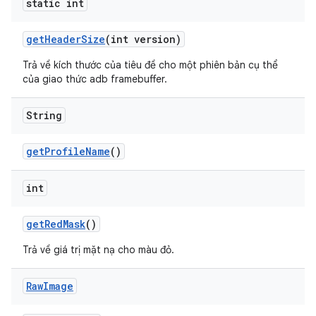
static int
get
Header
Size
(int version)
Trả về kích thước của tiêu đề cho một phiên bản cụ thể
của giao thức adb framebuffer.
String
get
Profile
Name
()
int
get
Red
Mask
()
Trả về giá trị mặt nạ cho màu đỏ.
Raw
Image