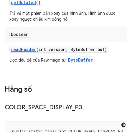
get
Rotated
()
Trả về một phiên bản xoay của hình ảnh. Hình ảnh được
xoay ngược chiều kim đồng hồ.
boolean
read
Header
(int version
,
Byte
Buffer buf)
ByteBuffer
Đọc tiêu đề của RawImage từ
.
Hằng số
COLOR
_
SPACE
_
DISPLAY
_
P3
public static final int COLOR_SPACE_DISPLAY_P3