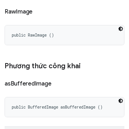
Raw
Image
public RawImage ()
Phương thức công khai
as
Buffered
Image
public BufferedImage asBufferedImage ()