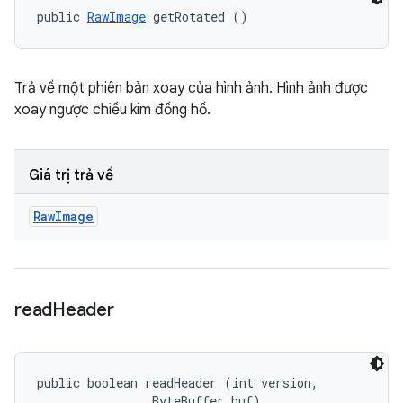
public 
RawImage
 getRotated ()
Trả về một phiên bản xoay của hình ảnh. Hình ảnh được
xoay ngược chiều kim đồng hồ.
Giá trị trả về
Raw
Image
read
Header
public boolean readHeader (int version, 

                ByteBuffer buf)