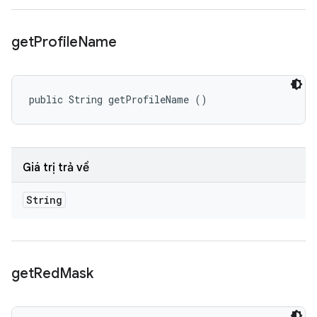
get
Profile
Name
public String getProfileName ()
Giá trị trả về
String
get
Red
Mask