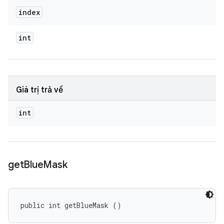
index
int
Giá trị trả về
int
get
Blue
Mask
public int getBlueMask ()