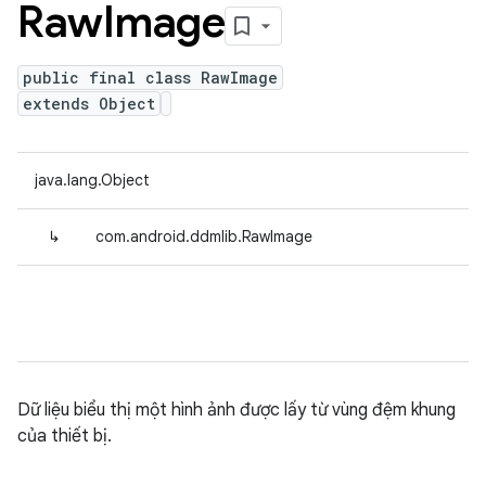
Raw
Image
public final class RawImage
extends Object
java.lang.Object
↳
com.android.ddmlib.RawImage
Dữ liệu biểu thị một hình ảnh được lấy từ vùng đệm khung
của thiết bị.