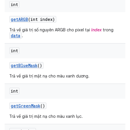
int
get
ARGB
(int index)
Trả về giá trị số nguyên ARGB cho pixel tại
index
trong
data
.
int
get
Blue
Mask
()
Trả về giá trị mặt nạ cho màu xanh dương.
int
get
Green
Mask
()
Trả về giá trị mặt nạ cho màu xanh lục.