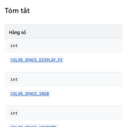
Tóm tắt
Hằng số
int
COLOR
_
SPACE
_
DISPLAY
_
P3
int
COLOR
_
SPACE
_
SRGB
int