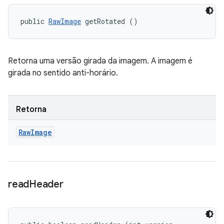
public 
RawImage
 getRotated ()
Retorna uma versão girada da imagem. A imagem é
girada no sentido anti-horário.
Retorna
Raw
Image
read
Header