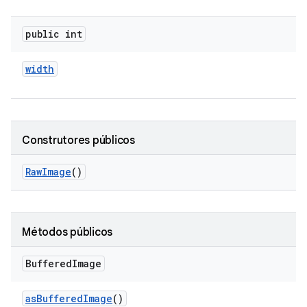
public int
width
Construtores públicos
Raw
Image
()
Métodos públicos
Buffered
Image
as
Buffered
Image
()