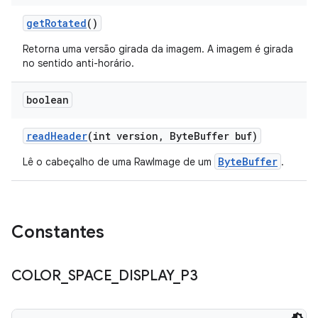
get
Rotated
()
Retorna uma versão girada da imagem. A imagem é girada
no sentido anti-horário.
boolean
read
Header
(int version
,
Byte
Buffer buf)
ByteBuffer
Lê o cabeçalho de uma RawImage de um
.
Constantes
COLOR
_
SPACE
_
DISPLAY
_
P3