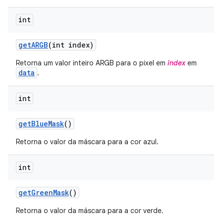
int
get
ARGB
(int index)
Retorna um valor inteiro ARGB para o pixel em
index
em
data
.
int
get
Blue
Mask
()
Retorna o valor da máscara para a cor azul.
int
get
Green
Mask
()
Retorna o valor da máscara para a cor verde.