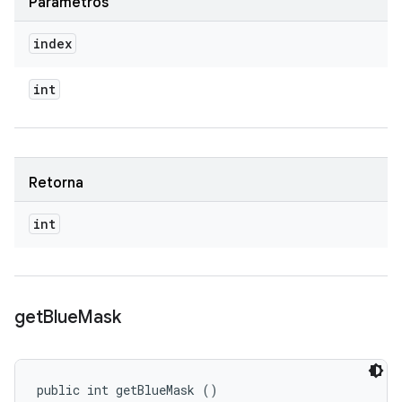
Parâmetros
index
int
Retorna
int
get
Blue
Mask
public int getBlueMask ()