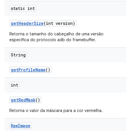
static int
get
Header
Size
(int version)
Retorna o tamanho do cabeçalho de uma versão
específica do protocolo adb do framebuffer.
String
get
Profile
Name
()
int
get
Red
Mask
()
Retorna o valor da máscara para a cor vermelha.
Raw
Image