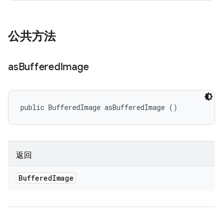
公共方法
as
Buffered
Image
public BufferedImage asBufferedImage ()
返回
Buffered
Image