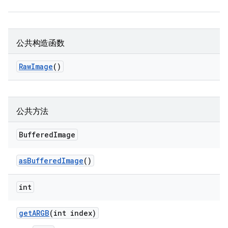
公共构造函数
Raw
Image
()
公共方法
Buffered
Image
as
Buffered
Image
()
int
get
ARGB
(int index)