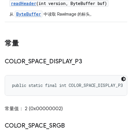
read
Header
(int version
,
Byte
Buffer buf)
ByteBuffer
从
中读取 RawImage 的标头。
常量
COLOR
_
SPACE
_
DISPLAY
_
P3
public static final int COLOR_SPACE_DISPLAY_P3
常量值： 2 (0x00000002)
COLOR
_
SPACE
_
SRGB