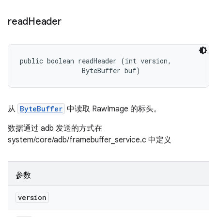
read
Header
public boolean readHeader (int version, 

                ByteBuffer buf)
从
ByteBuffer
中读取 RawImage 的标头。
数据通过 adb 发送的方式在
system/core/adb/framebuffer_service.c 中定义
参数
version