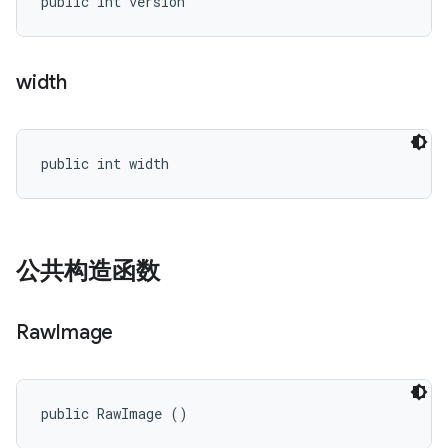
public int version
width
public int width
公共构造函数
Raw
Image
public RawImage ()