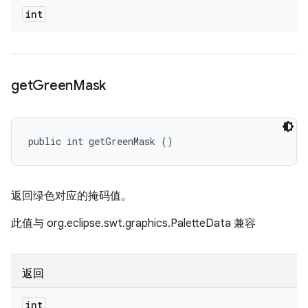
int
get
Green
Mask
public int getGreenMask ()
返回绿色对应的掩码值。
此值与 org.eclipse.swt.graphics.PaletteData 兼容
返回
int