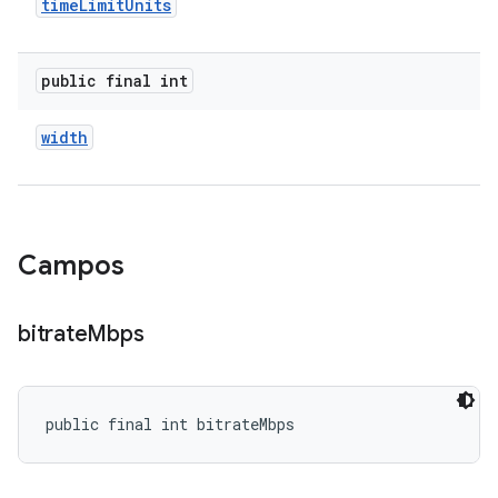
time
Limit
Units
public final int
width
Campos
bitrate
Mbps
public final int bitrateMbps