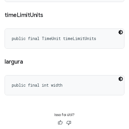
time
Limit
Units
public final TimeUnit timeLimitUnits
largura
public final int width
Isso foi útil?