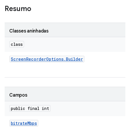
Resumo
Classes aninhadas
class
Screen
Recorder
Options
.
Builder
Campos
public final int
bitrate
Mbps