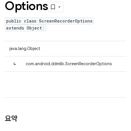
Options
public class ScreenRecorderOptions
extends Object
java.lang.Object
↳
com.android.ddmlib.ScreenRecorderOptions
요약