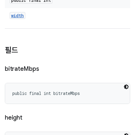
public final int
width
필드
bitrate
Mbps
public final int bitrateMbps
height