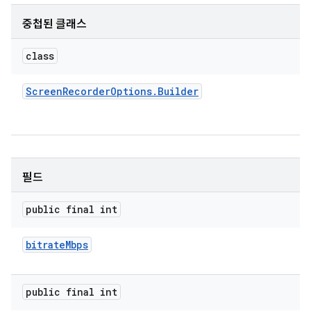
중첩된 클래스
class
Screen
Recorder
Options
.
Builder
필드
public final int
bitrate
Mbps
public final int